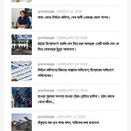
grambangla
MARCH 18, 2026
দাবাং মোডে নির্বাচন কমিশন, ফের বদলী একগুচ্ছ জেলা শাসক।
grambangla
FEBRUARY 28, 2026
RDX বিস্ফোরণ? হুমকি মেল ঘিরে চরম আতঙ্ক! একটি হমকি মেল কে
ঘিরে বোমাতঙ্ক চুঁচুড়া আদালতে।
grambangla
FEBRUARY 18, 2026
নির্বাচন কমিশনের বিরুদ্ধে মারাত্মক অভিযোগ; বিস্ফোরক অভিযোগ
অভিষেকের।
grambangla
FEBRUARY 10, 2026
হাওড়া পুরসভা সংলগ্ন হাওড়া ট্রেড সেন্টারে দুর্ঘটনা। হঠাৎ থমকে
গেলো জীবন…
grambangla
JANUARY 17, 2026
বাঁকুড়ায় শুরু হবে পাথর খাদন, অভিষেক কথা রাখলেন!