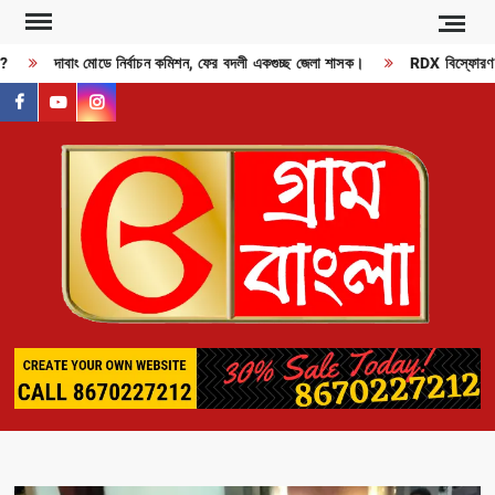
Skip
to
দাবাং মোডে নির্বাচন কমিশন, ফের বদলী একগুচ্ছ জেলা শাসক।
RDX বিস্ফোরণ? হু
content
facebook
youtube
instagram
GR
BAN