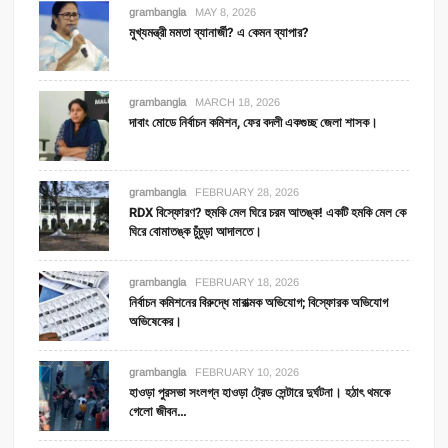
grambangla
MAY 8, 2026
মুখ্যমন্ত্রী মমতা ব্যানার্জী? এ কেমন ব্যাপার?
grambangla
MARCH 18, 2026
দাবাং মোডে নির্বাচন কমিশন, ফের বদলী একগুচ্ছ জেলা শাসক।
grambangla
FEBRUARY 28, 2026
RDX বিস্ফোরণ? হুমকি মেল ঘিরে চরম আতঙ্ক! একটি হমকি মেল কে
ঘিরে বোমাতঙ্ক চুঁচুড়া আদালতে।
grambangla
FEBRUARY 18, 2026
নির্বাচন কমিশনের বিরুদ্ধে মারাত্মক অভিযোগ; বিস্ফোরক অভিযোগ
অভিষেকের।
grambangla
FEBRUARY 10, 2026
হাওড়া পুরসভা সংলগ্ন হাওড়া ট্রেড সেন্টারে দুর্ঘটনা। হঠাৎ থমকে
গেলো জীবন…