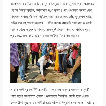
হলো মঙ্গলবার দিন। এদিন রাস্তার উদ্বোধন করেন দেন্দুয়া গ্রাম পঞ্চায়েত
প্রধান শিমুলা মারান্ডি, উপপ্রধান রঞ্জন দত্ত। সহ পঞ্চায়েত সদস্য রেখা
মল্লিক, সমাজসেবী তথা শ্রমিক নেতা মনোজ তেওয়ারী, সুপ্রকাশ মাজি,
মবিন খান সহ আরো অনেকে। এদিন প্রথম রাস্তাটি লেফ্ট ব্যাংক ফরেট
অফিস থেকে নতুনপাড়া পর্যন্ত ১৫০ফুট রাস্তা পঞ্চায়েত সমিতির দ্বারা
প্রায় দেড় লক্ষ ব্যয় করে নারকেল ফাটিয়ে শিল্যানাস করা হয়।
তারপর লেফ্ট ব্যাংক নিউ কলোনি থেকে হদলা রোডের সংযোগ রাস্তাটি
প্রায় দুশো ফুট রাস্তা দেন্দুয়া পঞ্চায়েতের ফিফটিন এফসি ফান্ড থেকে
২লক্ষ টাকা ব্যয় করে ঢালাই রাস্তার কাজের শিল্যানাস করা হলো। তাছাড়া