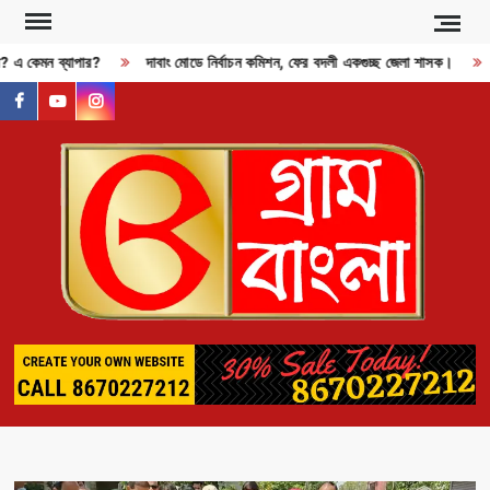
Skip
to
জী? এ কেমন ব্যাপার?
দাবাং মোডে নির্বাচন কমিশন, ফের বদলী একগুচ্ছ জেলা শাসক।
content
facebook
youtube
instagram
GR
BAN