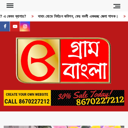
Skip
to
জী? এ কেমন ব্যাপার?
দাবাং মোডে নির্বাচন কমিশন, ফের বদলী একগুচ্ছ জেলা শাসক।
content
facebook
youtube
instagram
GR
BAN