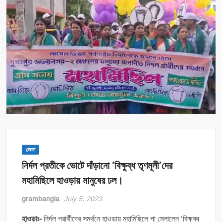
জেলা
নির্দল প্রতীকে ভোটে দাঁড়ানো ‘বিক্ষুব্ধ তৃণমূলী’দের
মহামিছিলে হাওড়ায় মানুষের ঢল।
grambangla
July 5, 2023
হাওড়াঃ-
নির্দল প্রার্থীদের সমর্থনে হাওড়ায় মহামিছিলে পা মেলালেন ‘বিক্ষুব্ধ