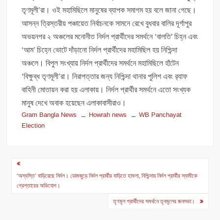
তৃণমূলী’রা। ওই মহামিছিলে মানুষের ব্যাপক সমাগম হয় বলে জানা গেছে।
আসন্ন ত্রিস্তরীয় পঞ্চায়েত নির্বাচনকে সামনে রেখে বুধবার বালির দূর্গাপুর
অভয়নগর ২ অঞ্চলের মনোনীত নির্দল প্রার্থীদের সমর্থনে ‘বালতি’ চিহ্ন এবং
‘আম’ চিহ্নে ভোটে দাঁড়ানো নির্দল প্রার্থীদের মহামিছিল হয় নিশ্চিন্দা
অঞ্চলে। বিপুল সংখ্যায় নির্দল প্রার্থীদের সমর্থনে মহামিছিলে হাঁটেন
‘বিক্ষুব্ধ তৃণমূলী’রা। নিরাপত্তার জন্য নিশ্চিন্দা থানার পুলিশ এবং র‍্যাফ
বাহিনী মোতায়ন করা হয় এলাকায়। নির্দল প্রার্থীর সমর্থনে এতো সংখ্যক
মানুষ দেখে অবাক হয়েছেন এলাকাবাসীরাও।
Gram Bangla News
Howrah news
WB Panchayat
Election
Post
navigation
‘অস্বস্তি’ বাড়িয়েছে নির্দল। ডোমজুড়ে নির্দল প্রার্থীর বাড়িতে হামলা, নিশ্চিন্দায় নির্দল প্রার্থীর স্বামীকে
গ্রেপ্তারের অভিযোগ।
তৃণমূল প্রার্থীদের সমর্থনে তৃনমূলের জনসভা।