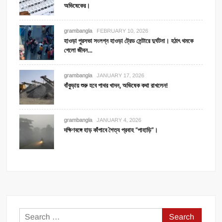
অভিষেকের।
grambangla
FEBRUARY 10, 2026
হাওড়া পুরসভা সংলগ্ন হাওড়া ট্রেড সেন্টারে দুর্ঘটনা। হঠাৎ থমকে
গেলো জীবন…
grambangla
JANUARY 17, 2026
বাঁকুড়ায় শুরু হবে পাথর খাদন, অভিষেক কথা রাখলেন!
grambangla
JANUARY 4, 2026
দক্ষিণবঙ্গে হাড় কাঁপাবে শৈত্য প্রবাহ “পাহাড়ি”।
Search