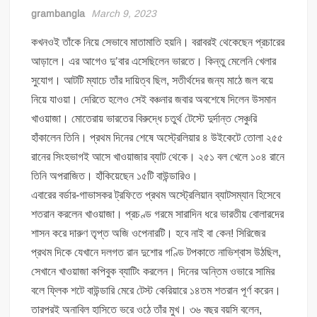
grambangla
March 9, 2023
কখনওই তাঁকে নিয়ে সেভাবে মাতামাতি হয়নি। বরাবরই থেকেছেন প্রচারের
আড়ালে। এর আগেও দু’বার এসেছিলেন ভারতে। কিন্তু মেলেনি খেলার
সুযোগ। আটটি ম্যাচে তাঁর দায়িত্ব ছিল, সতীর্থদের জন্য মাঠে জল বয়ে
নিয়ে যাওয়া। দেরিতে হলেও সেই বঞ্চনার জবার অবশেষে দিলেন উসমান
খাওয়াজা। মোতেরায় ভারতের বিরুদ্ধে চতুর্থ টেস্টে দুর্দান্ত সেঞ্চুরি
হাঁকালেন তিনি। প্রথম দিনের শেষে অস্ট্রেলিয়ার ৪ উইকেটে তোলা ২৫৫
রানের সিংহভাগই আসে খাওয়াজার ব্যাট থেকে। ২৫১ বল খেলে ১০৪ রানে
তিনি অপরাজিত। হাঁকিয়েছেন ১৫টি বাউন্ডারিও।
এবারের বর্ডার-গাভাসকর ট্রফিতে প্রথম অস্ট্রেলিয়ান ব্যাটসম্যান হিসেবে
শতরান করলেন খাওয়াজা। প্রচণ্ড গরমে সারাদিন ধরে ভারতীয় বোলারদের
শাসন করে দারুণ তৃপ্ত অজি ওপেনারটি। হবে নাই বা কেন! সিরিজের
প্রথম দিকে যেখানে দলগত রান দুশোর গণ্ডি টপকাতে নাভিশ্বাস উঠছিল,
সেখানে খাওয়াজা কপিবুক ব্যাটিং করলেন। দিনের অন্তিম ওভারে সামির
বলে ফ্লিক শটে বাউন্ডারি মেরে টেস্ট কেরিয়ারে ১৪তম শতরান পূর্ণ করেন।
তারপরই অনাবিল হাসিতে ভরে ওঠে তাঁর মুখ। ৩৬ বছর বয়সি বলেন,