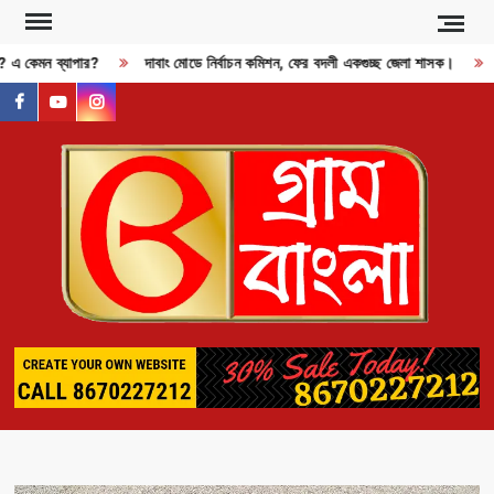
Skip
to
ী? এ কেমন ব্যাপার?
দাবাং মোডে নির্বাচন কমিশন, ফের বদলী একগুচ্ছ জেলা শাসক।
content
facebook
youtube
instagram
GR
BAN