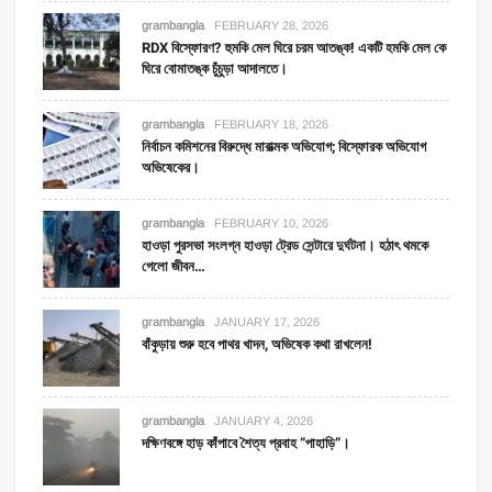
grambangla
FEBRUARY 28, 2026
RDX বিস্ফোরণ? হুমকি মেল ঘিরে চরম আতঙ্ক! একটি হমকি মেল কে
ঘিরে বোমাতঙ্ক চুঁচুড়া আদালতে।
grambangla
FEBRUARY 18, 2026
নির্বাচন কমিশনের বিরুদ্ধে মারাত্মক অভিযোগ; বিস্ফোরক অভিযোগ
অভিষেকের।
grambangla
FEBRUARY 10, 2026
হাওড়া পুরসভা সংলগ্ন হাওড়া ট্রেড সেন্টারে দুর্ঘটনা। হঠাৎ থমকে
গেলো জীবন…
grambangla
JANUARY 17, 2026
বাঁকুড়ায় শুরু হবে পাথর খাদন, অভিষেক কথা রাখলেন!
grambangla
JANUARY 4, 2026
দক্ষিণবঙ্গে হাড় কাঁপাবে শৈত্য প্রবাহ “পাহাড়ি”।