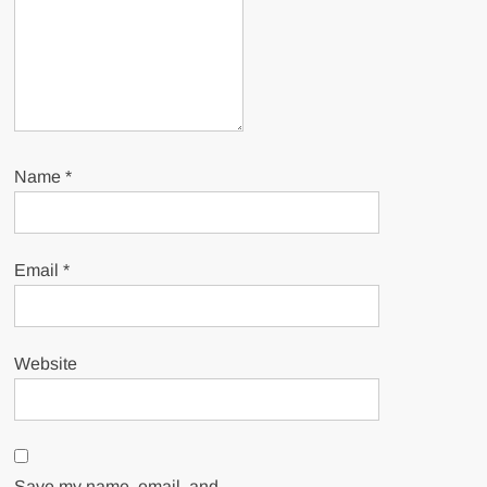
Name
*
Email
*
Website
Save my name, email, and