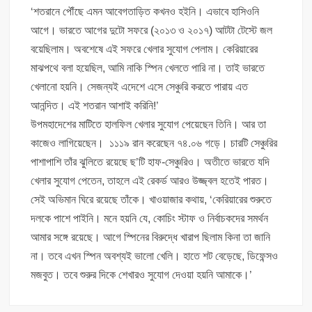
‘শতরানে পৌঁছে এমন আবেগতাড়িত কখনও হইনি। এভাবে হাসিওনি
আগে। ভারতে আগের দুটো সফরে (২০১৩ ও ২০১৭) আটটা টেস্টে জল
বয়েছিলাম। অবশেষে এই সফরে খেলার সুযোগ পেলাম। কেরিয়ারের
মাঝপথে বলা হয়েছিল, আমি নাকি স্পিন খেলতে পারি না। তাই ভারতে
খেলানো হয়নি। সেজন্যই এদেশে এসে সেঞ্চুরি করতে পারায় এত
আনন্দিত। এই শতরান আশাই করিনি!’
উপমহাদেশের মাটিতে হালফিল খেলার সুযোগ পেয়েছেন তিনি। আর তা
কাজেও লাগিয়েছেন। ১১১৯ রান করেছেন ৭৪.০৬ গড়ে। চারটি সেঞ্চুরির
পাশাপাশি তাঁর ঝুলিতে রয়েছে ছ’টি হাফ-সেঞ্চুরিও। অতীতে ভারতে যদি
খেলার সুযোগ পেতেন, তাহলে এই রেকর্ড আরও উজ্জ্বল হতেই পারত।
সেই অভিমান ঘিরে রয়েছে তাঁকে। খাওয়াজার কথায়, ‘কেরিয়ারের শুরুতে
দলকে পাশে পাইনি। মনে হয়নি যে, কোচিং স্টাফ ও নির্বাচকদের সমর্থন
আমার সঙ্গে রয়েছে। আগে স্পিনের বিরুদ্ধে খারাপ ছিলাম কিনা তা জানি
না। তবে এখন স্পিন অবশ্যই ভালো খেলি। হাতে শট বেড়েছে, ডিফেন্সও
মজবুত। তবে শুরুর দিকে শেখারও সুযোগ দেওয়া হয়নি আমাকে।’