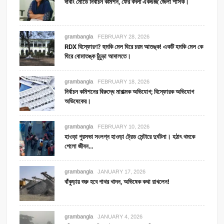
দাবাং মোডে নির্বাচন কমিশন, ফের বদলী একগুচ্ছ জেলা শাসক।
grambangla
FEBRUARY 28, 2026
RDX বিস্ফোরণ? হুমকি মেল ঘিরে চরম আতঙ্ক! একটি হমকি মেল কে
ঘিরে বোমাতঙ্ক চুঁচুড়া আদালতে।
grambangla
FEBRUARY 18, 2026
নির্বাচন কমিশনের বিরুদ্ধে মারাত্মক অভিযোগ; বিস্ফোরক অভিযোগ
অভিষেকের।
grambangla
FEBRUARY 10, 2026
হাওড়া পুরসভা সংলগ্ন হাওড়া ট্রেড সেন্টারে দুর্ঘটনা। হঠাৎ থমকে
গেলো জীবন…
grambangla
JANUARY 17, 2026
বাঁকুড়ায় শুরু হবে পাথর খাদন, অভিষেক কথা রাখলেন!
grambangla
JANUARY 4, 2026