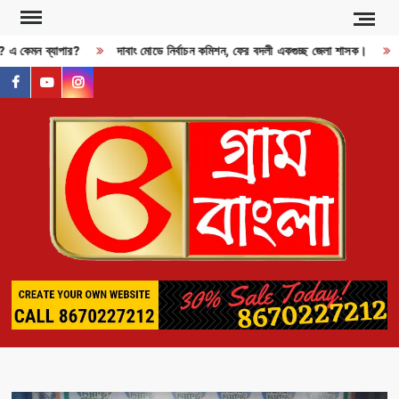
Skip
to
জী? এ কেমন ব্যাপার?
দাবাং মোডে নির্বাচন কমিশন, ফের বদলী একগুচ্ছ জেলা শাসক।
content
facebook
youtube
instagram
GR
BAN