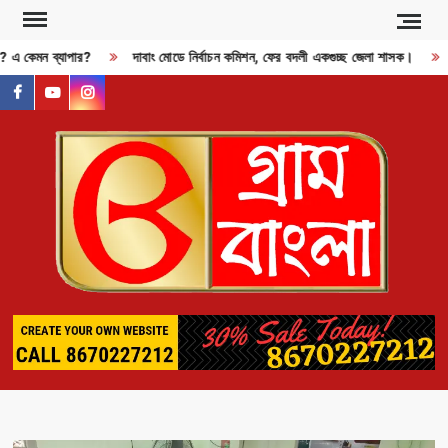
Skip
to
জী? এ কেমন ব্যাপার?
দাবাং মোডে নির্বাচন কমিশন, ফের বদলী একগুচ্ছ জেলা শাসক।
content
facebook
youtube
instagram
GR
BAN