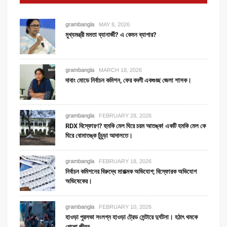
grambangla
MAY 8, 2026
মুখ্যমন্ত্রী মমতা ব্যানার্জী? এ কেমন ব্যাপার?
grambangla
MARCH 18, 2026
দাবাং মোডে নির্বাচন কমিশন, ফের বদলী একগুচ্ছ জেলা শাসক।
grambangla
FEBRUARY 28, 2026
RDX বিস্ফোরণ? হুমকি মেল ঘিরে চরম আতঙ্ক! একটি হমকি মেল কে
ঘিরে বোমাতঙ্ক চুঁচুড়া আদালতে।
grambangla
FEBRUARY 18, 2026
নির্বাচন কমিশনের বিরুদ্ধে মারাত্মক অভিযোগ; বিস্ফোরক অভিযোগ
অভিষেকের।
grambangla
FEBRUARY 10, 2026
হাওড়া পুরসভা সংলগ্ন হাওড়া ট্রেড সেন্টারে দুর্ঘটনা। হঠাৎ থমকে
গেলো জীবন…