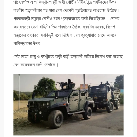
পাহেলগাঁও এ পাকিস্থানপন্থী জঙ্গী গোষ্ঠীর নিরীহ হিন্দু পর্যটকদের উপর
নারকীয় হত্যালীলার পর সারা দেশ থেকেই প্রতিবাদের আওয়াজ উঠেছে।
প্রধানমন্ত্রী নরেন্দ্র মোদীও চরম প্রত্যাঘাতের বার্তা দিয়েছিলেন। দেশের
অভ্যন্তরে সেনা বাহিনীর তিন প্রধানের বৈঠক, স্বরাষ্ট্র মন্ত্রক, বিদেশ
মন্ত্রকের তৎপরতা সবকিছুই বলে দিচ্ছিল চরম প্রত্যাঘাত নেমে আসবে
পাকিস্থানের উপর।
সেই মতো জম্মু ও কাশ্মীরের বাড়ী বাড়ী তল্লাশী চালিয়ে নিকেশ করা হয়েছে
বেশ কয়েকজন জঙ্গী নেতাকে।