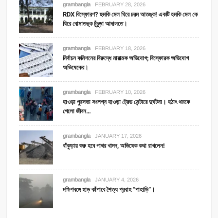
grambangla
FEBRUARY 28, 2026
RDX বিস্ফোরণ? হুমকি মেল ঘিরে চরম আতঙ্ক! একটি হমকি মেল কে
ঘিরে বোমাতঙ্ক চুঁচুড়া আদালতে।
grambangla
FEBRUARY 18, 2026
নির্বাচন কমিশনের বিরুদ্ধে মারাত্মক অভিযোগ; বিস্ফোরক অভিযোগ
অভিষেকের।
grambangla
FEBRUARY 10, 2026
হাওড়া পুরসভা সংলগ্ন হাওড়া ট্রেড সেন্টারে দুর্ঘটনা। হঠাৎ থমকে
গেলো জীবন…
grambangla
JANUARY 17, 2026
বাঁকুড়ায় শুরু হবে পাথর খাদন, অভিষেক কথা রাখলেন!
grambangla
JANUARY 4, 2026
দক্ষিণবঙ্গে হাড় কাঁপাবে শৈত্য প্রবাহ “পাহাড়ি”।