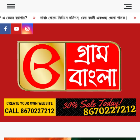
Skip
to
? এ কেমন ব্যাপার?
দাবাং মোডে নির্বাচন কমিশন, ফের বদলী একগুচ্ছ জেলা শাসক।
R
content
facebook
youtube
instagram
GR
BAN