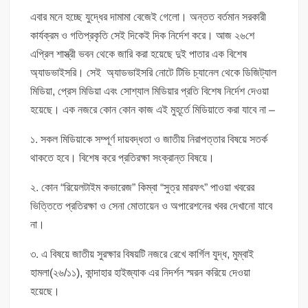
এবার মনে হচ্ছে যুদ্ধের দামামা বেজেই গেলো। অন্তত বর্তমান সরকারী
কার্যক্রম ও গতিপ্রকৃতি সেই দিকেই দিক নির্দেশ করে। আজ ২৬শে
এপ্রিল শাস্ত্রী ভবন থেকে জারি করা হয়েছে দুই পাতার এক বিশেষ
অ্যাডভাইসরি। সেই অ্যাডভাইসরি নোটে টিভি চ্যানেল থেকে ডিজিট্যাল
মিডিয়া, প্রেস মিডিয়া এবং সোশ্যাল মিডিয়ার প্রতি বিশেষ নির্দেশ দেওয়া
হয়েছে। এক নজরে কোন কোন কাজ এই মুহূর্তে মিডিয়াতে করা যাবে না –
১. সকল মিডিয়াকে সম্পূর্ণ দায়বদ্ধতা ও জাতীয় নিরাপত্তার বিষয়ে সতর্ক
থাকতে হবে। বিশেষ করে প্রতিরক্ষা সংক্রান্ত বিষয়ে।
২. কোন “রিয়েলটাইম কভারেজ” কিম্বা “সুত্র মারফৎ” পাওয়া খবরের
ভিত্তিতে প্রতিরক্ষা ও সেনা মোতায়েন ও অপারেশনের খবর দেখানো যাবে
না।
৩. এ বিষয়ে জাতীয় সুরক্ষার বিষয়টি নজরে রেখে কার্গিল যুদ্ধ, মুম্বাই
হামলা(২৬/১১), কান্দাহার হাইজ্যাক এর নিদর্শন স্মরন করিয়ে দেওয়া
হয়েছে।