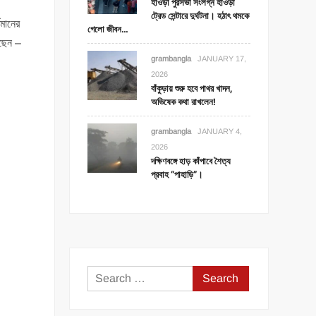
হাওড়া পুরসভা সংলগ্ন হাওড়া
ট্রেড সেন্টারে দুর্ঘটনা। হঠাৎ থমকে
ধমানের
গেলো জীবন…
েছেন –
grambangla
JANUARY 17,
2026
বাঁকুড়ায় শুরু হবে পাথর খাদন,
অভিষেক কথা রাখলেন!
grambangla
JANUARY 4,
2026
দক্ষিণবঙ্গে হাড় কাঁপাবে শৈত্য
প্রবাহ “পাহাড়ি”।
Search
for: