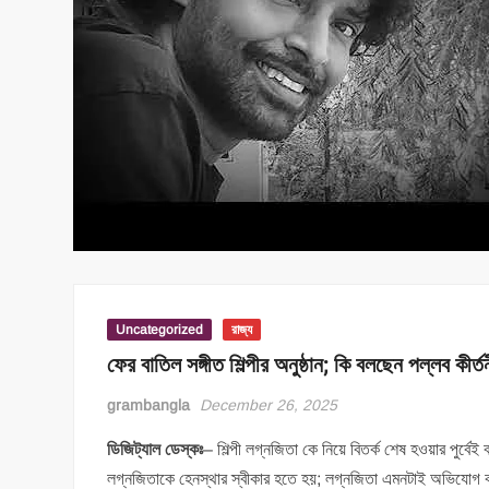
Uncategorized
রাজ্য
ফের বাতিল সঙ্গীত শিল্পীর অনুষ্ঠান; কি বলছেন পল্লব কীর্ত
grambangla
December 26, 2025
ডিজিট্যাল ডেস্কঃ
– শিল্পী লগ্নজিতা কে নিয়ে বিতর্ক শেষ হওয়ার পুর্ব
লগ্নজিতাকে হেনস্থার স্বীকার হতে হয়; লগ্নজিতা এমনটাই অভিযোগ