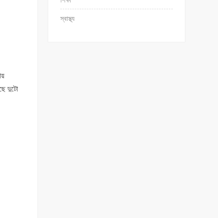
শিক্ষা
স্বাস্থ্য
ায়
ছে দুটো
।