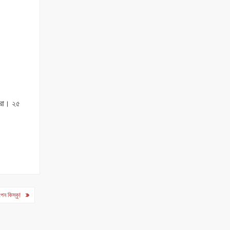
তারা। ২৫
েন কিস্কু!