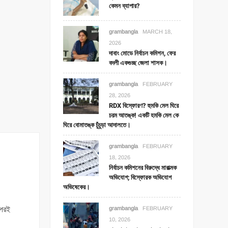
কেমন ব্যাপার?
grambangla
MARCH 18,
2026
দাবাং মোডে নির্বাচন কমিশন, ফের
বদলী একগুচ্ছ জেলা শাসক।
grambangla
FEBRUARY
28, 2026
RDX বিস্ফোরণ? হুমকি মেল ঘিরে
চরম আতঙ্ক! একটি হমকি মেল কে
ঘিরে বোমাতঙ্ক চুঁচুড়া আদালতে।
grambangla
FEBRUARY
18, 2026
নির্বাচন কমিশনের বিরুদ্ধে মারাত্মক
অভিযোগ; বিস্ফোরক অভিযোগ
অভিষেকের।
 পরই
grambangla
FEBRUARY
10, 2026