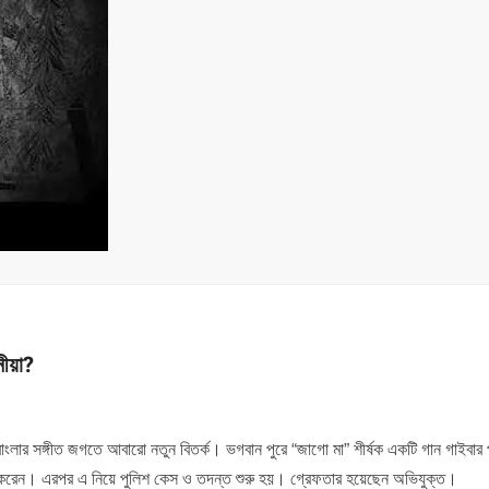
নীয়া?
েই বাংলার সঙ্গীত জগতে আবারো নতুন বিতর্ক। ভগবান পুরে “জাগো মা” শীর্ষক একটি গান গাইবার
 করেন। এরপর এ নিয়ে পুলিশ কেস ও তদন্ত শুরু হয়। গ্রেফতার হয়েছেন অভিযুক্ত।