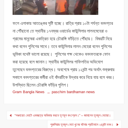
ফলে এলাকায় আতঙ্কের সৃষ্টি হচ্ছে। রাত্রি প্রায় ১০টা পর্যন্ত বনদপ্তর
না পৌঁছানো তে স্থানীয় ১৭নম্বর ওয়ার্ডের কাউন্সিলার লালনমেহেরা ও
গ্রামের মানুষেরা একত্রিত হয়ে চৌরাঙ্গি ফাঁড়িতে পৌঁছায়। বিষয়টি নিয়ে
কথা বলেন পুলিশের সাথে। তবে কাউন্সিলার লালন মেহেরা বলেন পুলিশের
ভূমিকা যথেষ্ট ভালো রয়েছে। পুলিশের পক্ষ থেকেও বনদফতরকে ফোন
করা হয়েছে বলে জানান। স্থানীয় কাউন্সিলর গাফিলতির অভিযোগ
তুলেছেন বনদপ্তরের বিরুদ্ধে। অবশেষে প্রায় ১২ঘন্টা পর অর্থাৎ শুক্রুবার
সকালে বনদপ্তরের কর্মীরা ওই বাঁদরটিকে উদ্ধার করে নিয়ে যায় বলে খবর।
উপস্থিত ছিলেন চৌরাঙ্গি ফাঁড়ির পুলিশ।
Gram Bangla News
paschim bardhaman news
Post
“পঞ্চায়েত ভোটে একচ্ছত্র অধিকার করবে তৃণমূল কংগ্রেস।” – জানালেন তৃনমূল নেতারা।
navigation
পুরুলিয়ার তৃনমূল নেতা খুনের ঘটনার প্রতিবাদে ২৪ঘন্টা বনধ।