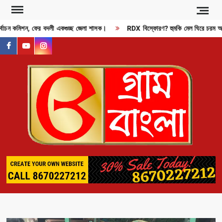
Skip
to
্বাচন কমিশন, ফের বদলী একগুচ্ছ জেলা শাসক।
RDX বিস্ফোরণ? হুমকি মেল ঘিরে চরম আতঙ
content
facebook
youtube
instagram
GR
BAN