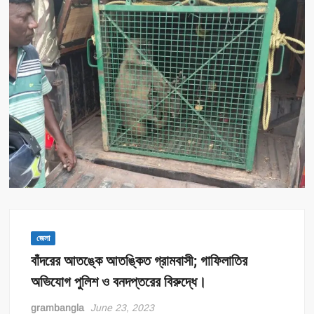
জেলা
বাঁদরের আতঙ্কে আতঙ্কিত গ্রামবাসী; গাফিলাতির
অভিযোগ পুলিশ ও বনদপ্তরের বিরুদ্ধে।
grambangla
June 23, 2023