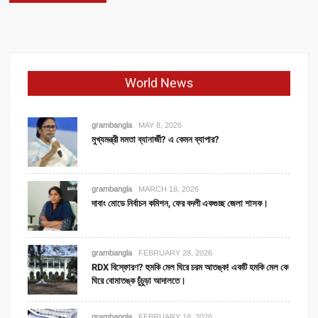
World News
grambangla
MAY 8, 2026
মুখ্যমন্ত্রী মমতা ব্যানার্জী? এ কেমন ব্যাপার?
grambangla
MARCH 18, 2026
দাবাং মোডে নির্বাচন কমিশন, ফের বদলী একগুচ্ছ জেলা শাসক।
grambangla
FEBRUARY 28, 2026
RDX বিস্ফোরণ? হুমকি মেল ঘিরে চরম আতঙ্ক! একটি হমকি মেল কে
ঘিরে বোমাতঙ্ক চুঁচুড়া আদালতে।
grambangla
FEBRUARY 18, 2026