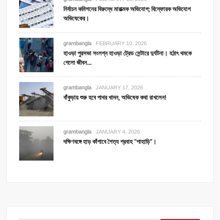
নির্বাচন কমিশনের বিরুদ্ধে মারাত্মক অভিযোগ; বিস্ফোরক অভিযোগ
অভিষেকের।
grambangla
FEBRUARY 10, 2026
হাওড়া পুরসভা সংলগ্ন হাওড়া ট্রেড সেন্টারে দুর্ঘটনা। হঠাৎ থমকে
গেলো জীবন…
grambangla
JANUARY 17, 2026
বাঁকুড়ায় শুরু হবে পাথর খাদন, অভিষেক কথা রাখলেন!
grambangla
JANUARY 4, 2026
দক্ষিণবঙ্গে হাড় কাঁপাবে শৈত্য প্রবাহ “পাহাড়ি”।