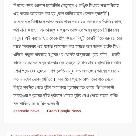
নিগমের মেয়র গুরুদাস চ্যাটার্জির নেতৃত্বে ও চাঙ্কি সিংয়ের সহযোগিতায়
এই যজ্ঞের আয়োজন করা হয় ,বলে জানিয়েছেন গুরুদাস চ্যাটার্জি।
আসানসোল শিল্পাঞ্চলে তাপমাত্রার পারদ প্রায় ৩৫ থেকে ৪০ ডিগ্রির কাছে
ওঠা নামা করছে। এমতাবস্থায় প্রচন্ড তাপদাহে অস্বস্তিতে শিল্পাঞ্চলের
মানুষ। এই গরমের হাত থেকে শিল্পাঞ্চলকে কিছুটা রেহাই দিতে বরুন দেবের
কাছে আরাধনায় এই যজ্ঞের আয়োজন করা হয়েছে বলে জানান চাংকি সিং।
এদিকে প্রচন্ড দাবদাহে দুপুরের পর থেকেই রাস্তাঘাট প্রায় ফাঁকা। জরুরী
কাজে যে সমস্ত মানুষ রাস্তায় বের হচ্ছেন, তারাও মাথায় ছাতা নিয়ে রোজ
চশমা পড়ে বের হচ্ছেন। পথ চলতি মানুষ ভিড় জমাচ্ছেন আমের শরবত ও
ফলের রসের দোকানগুলিতে। সব মিলে প্রচন্ড তাপদাহের হাত থেকে
কিছুটা স্বস্তি পেতে বৃষ্টির অপেক্ষায় প্রমোদগঞ্জে গুনছে শিল্পাঞ্চলবাসী।
আবহাওয়া দপ্তরের বৃষ্টির পূর্বাভাস থাকলে বৃষ্টির দেখা পেতে চাতক পাখির
মত তাকিয়ে আছে শিল্পাঞ্চলবাসী।
asansole news
Gram Bangla News
Post
তৃণমূলের যুব সভাপতিকে ঘাড় ধাক্কা দিয়ে বের করে দেওয়ার অভিযোগে