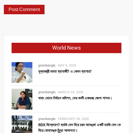
World News
grambangla
MAY 8, 2026
মুখ্যমন্ত্রী মমতা ব্যানার্জী? এ কেমন ব্যাপার?
grambangla
MARCH 18, 2026
দাবাং মোডে নির্বাচন কমিশন, ফের বদলী একগুচ্ছ জেলা শাসক।
grambangla
FEBRUARY 28, 2026
RDX বিস্ফোরণ? হুমকি মেল ঘিরে চরম আতঙ্ক! একটি হমকি মেল কে
ঘিরে বোমাতঙ্ক চুঁচুড়া আদালতে।