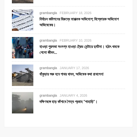
grambangla
FEBRUARY 18, 2026
নির্বাচন কমিশনের বিরুদ্ধে মারাত্মক অভিযোগ; বিস্ফোরক অভিযোগ
অভিষেকের।
grambangla
FEBRUARY 10, 2026
হাওড়া পুরসভা সংলগ্ন হাওড়া ট্রেড সেন্টারে দুর্ঘটনা। হঠাৎ থমকে
গেলো জীবন…
grambangla
JANUARY 17, 2026
বাঁকুড়ায় শুরু হবে পাথর খাদন, অভিষেক কথা রাখলেন!
grambangla
JANUARY 4, 2026
দক্ষিণবঙ্গে হাড় কাঁপাবে শৈত্য প্রবাহ “পাহাড়ি”।