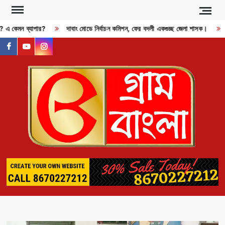
Skip
to
জী? এ কেমন ব্যাপার?
দাবাং মোডে নির্বাচন কমিশন, ফের বদলী একগুচ্ছ জেলা শাসক।
content
facebook
youtube
instagram
GR
BAN