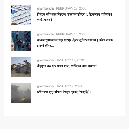
grambangla
FEBRUARY 18, 2026
নির্বাচন কমিশনের বিরুদ্ধে মারাত্মক অভিযোগ; বিস্ফোরক অভিযোগ
অভিষেকের।
grambangla
FEBRUARY 10, 2026
হাওড়া পুরসভা সংলগ্ন হাওড়া ট্রেড সেন্টারে দুর্ঘটনা। হঠাৎ থমকে
গেলো জীবন…
grambangla
JANUARY 17, 2026
বাঁকুড়ায় শুরু হবে পাথর খাদন, অভিষেক কথা রাখলেন!
grambangla
JANUARY 4, 2026
দক্ষিণবঙ্গে হাড় কাঁপাবে শৈত্য প্রবাহ “পাহাড়ি”।