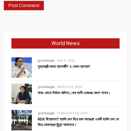
World News
grambangla
MAY 8, 2026
মুখ্যমন্ত্রী মমতা ব্যানার্জী? এ কেমন ব্যাপার?
grambangla
MARCH 18, 2026
দাবাং মোডে নির্বাচন কমিশন, ফের বদলী একগুচ্ছ জেলা শাসক।
grambangla
FEBRUARY 28, 2026
RDX বিস্ফোরণ? হুমকি মেল ঘিরে চরম আতঙ্ক! একটি হমকি মেল কে
ঘিরে বোমাতঙ্ক চুঁচুড়া আদালতে।