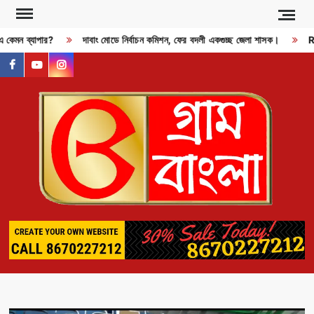
Skip
to
 এ কেমন ব্যাপার?
দাবাং মোডে নির্বাচন কমিশন, ফের বদলী একগুচ্ছ জেলা শাসক।
RDX
content
facebook
youtube
instagram
GR
BAN