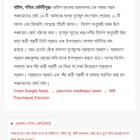
ঘাটাল, পশ্চিম মেদিনীপুরঃ-
ঘাটাল ব্লকের অজবনগর এক নম্বর গ্রাম
পঞ্চায়েতের মোট ১৬ টি আসনের মধ্যে তৃণমূল কংগ্রেস পেয়েছে ১১ টি
আসন এবং বিজেপি পেয়েছে পাঁচটি আসন। নির্দেশ অনুযায়ী আজ ছিল
পঞ্চায়েত বোর্ড গঠনের কথা। তৃণমূল সূত্রে খবর দলীয় নির্দেশ অনুযায়ী রিনা
ধাড়া জয়ী প্রার্থী তিনি প্রধান এবং উপপ্রধান গোপাল মাইতির নাম
রয়েছে। আর এতেই বেঁকে বসলেন তৃণমূলের প্রাক্তন প্রধান। প্রাক্তন
প্রধান রাজকুমার ঘোষের দাবি তাকে উপপ্রধান করতে হবে। দলের নির্দেশ
অমান্য করে পাঁচ জয়ী প্রার্থী কে নিয়ে গা ঢাকা দিয়েছেন প্রাক্তন
প্রধান। প্রাক্তন প্রধান এবং পাঁচ জয়ী প্রার্থী না থাকায় স্থগিত করা হল
পঞ্চায়েতের বোর্ড গঠন।
Gram Bangla News
paschim medinipur news
WB
Panchayat Election
Post
চন্দ্রযান-৩ মিশন: UPDATE
navigation
পঞ্চায়েতের বোর্ড গঠনও হলো না শান্তিতে, ফাইল লুট, জয়ী সদস্যকে জোর করে তুলে নিয়ে যাওয়ার মতো
ঘটনা ঘটলো হাওড়ায়।