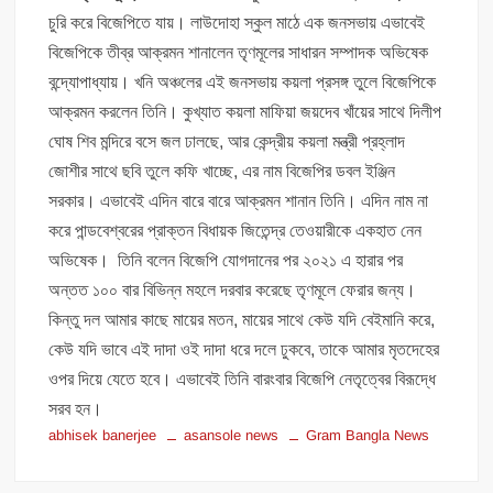
চুরি করে বিজেপিতে যায়। লাউদোহা স্কুল মাঠে এক জনসভায় এভাবেই
বিজেপিকে তীব্র আক্রমন শানালেন তৃণমূলের সাধারন সম্পাদক অভিষেক
বন্দ্যোপাধ্যায়। খনি অঞ্চলের এই জনসভায় কয়লা প্রসঙ্গ তুলে বিজেপিকে
আক্রমন করলেন তিনি। কুখ্যাত কয়লা মাফিয়া জয়দেব খাঁয়ের সাথে দিলীপ
ঘোষ শিব মন্দিরে বসে জল ঢালছে, আর কেন্দ্রীয় কয়লা মন্ত্রী প্রহ্লাদ
জোশীর সাথে ছবি তুলে কফি খাচ্ছে, এর নাম বিজেপির ডবল ইঞ্জিন
সরকার। এভাবেই এদিন বারে বারে আক্রমন শানান তিনি। এদিন নাম না
করে পান্ডবেশ্বরের প্রাক্তন বিধায়ক জিতেন্দ্র তেওয়ারীকে একহাত নেন
অভিষেক। তিনি বলেন বিজেপি যোগদানের পর ২০২১ এ হারার পর
অন্তত ১০০ বার বিভিন্ন মহলে দরবার করেছে তৃণমূলে ফেরার জন্য।
কিন্তু দল আমার কাছে মায়ের মতন, মায়ের সাথে কেউ যদি বেইমানি করে,
কেউ যদি ভাবে এই দাদা ওই দাদা ধরে দলে ঢুকবে, তাকে আমার মৃতদেহের
ওপর দিয়ে যেতে হবে। এভাবেই তিনি বারংবার বিজেপি নেতৃত্বের বিরূদ্ধে
সরব হন।
abhisek banerjee
asansole news
Gram Bangla News