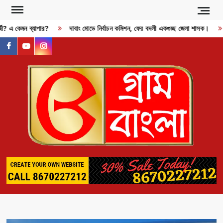
Skip
to
্জী? এ কেমন ব্যাপার?
দাবাং মোডে নির্বাচন কমিশন, ফের বদলী একগুচ্ছ জেলা শাসক।
content
facebook
youtube
instagram
GR
BAN