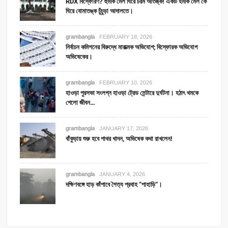
RDX বিস্ফোরণ? হুমকি মেল ঘিরে চরম আতঙ্ক! একটি হমকি মেল কে
ঘিরে বোমাতঙ্ক চুঁচুড়া আদালতে।
grambangla
FEBRUARY 18, 2026
নির্বাচন কমিশনের বিরুদ্ধে মারাত্মক অভিযোগ; বিস্ফোরক অভিযোগ
অভিষেকের।
grambangla
FEBRUARY 10, 2026
হাওড়া পুরসভা সংলগ্ন হাওড়া ট্রেড সেন্টারে দুর্ঘটনা। হঠাৎ থমকে
গেলো জীবন…
grambangla
JANUARY 17, 2026
বাঁকুড়ায় শুরু হবে পাথর খাদন, অভিষেক কথা রাখলেন!
grambangla
JANUARY 4, 2026
দক্ষিণবঙ্গে হাড় কাঁপাবে শৈত্য প্রবাহ “পাহাড়ি”।