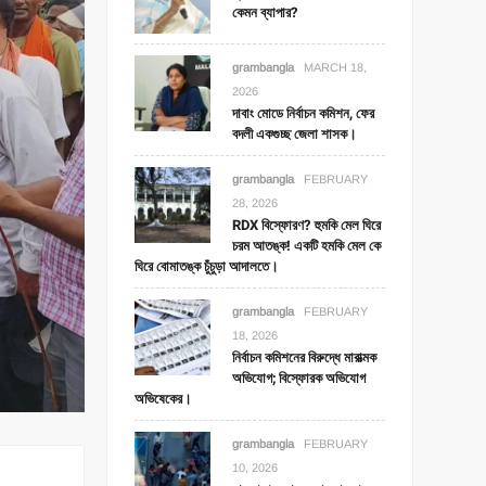
কেমন ব্যাপার?
grambangla
MARCH 18,
2026
দাবাং মোডে নির্বাচন কমিশন, ফের
বদলী একগুচ্ছ জেলা শাসক।
grambangla
FEBRUARY
28, 2026
RDX বিস্ফোরণ? হুমকি মেল ঘিরে
চরম আতঙ্ক! একটি হমকি মেল কে
ঘিরে বোমাতঙ্ক চুঁচুড়া আদালতে।
grambangla
FEBRUARY
18, 2026
নির্বাচন কমিশনের বিরুদ্ধে মারাত্মক
অভিযোগ; বিস্ফোরক অভিযোগ
অভিষেকের।
grambangla
FEBRUARY
10, 2026