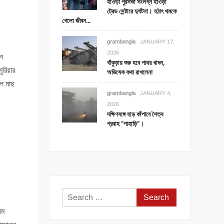
হাওড়া পুরসভা সংলগ্ন হাওড়া
ট্রেড সেন্টারে দুর্ঘটনা। হঠাৎ থমকে
গেলো জীবন…
grambangla
JANUARY 17,
2026
িন
বাঁকুড়ায় শুরু হবে পাথর খাদন,
রিয়ার
অভিষেক কথা রাখলেন!
লে মাছ
grambangla
JANUARY 4,
2026
দক্ষিণবঙ্গে হাড় কাঁপাবে শৈত্য
প্রবাহ “পাহাড়ি”।
Search
for:
াম