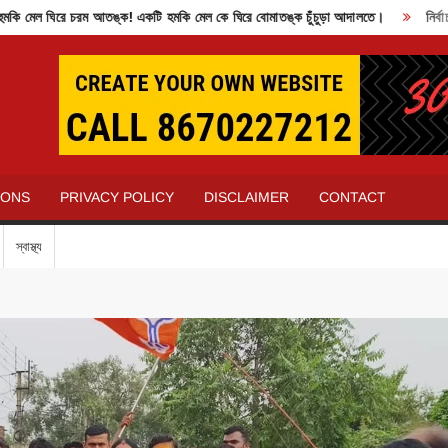
ল ঘিরে চরম আতঙ্ক! একটি হমকি মেল কে ঘিরে বোমাতঙ্ক চুঁচুড়া আদালতে।
নির্বাচন ক
IONS
PRIVACY POLICY
DISCLAIMER
CONTACT
স্বাস্থ্য