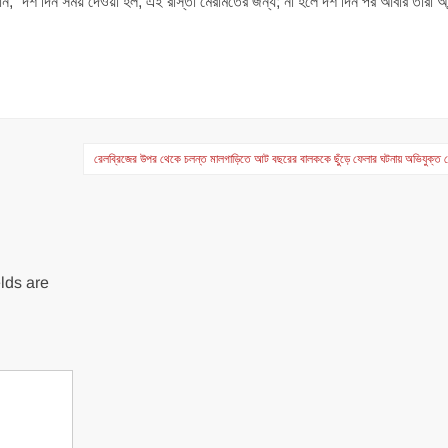
ানান, “দশ দিন সময় দেওয়া হল, এই রাস্তা মেরামতের জন্য; না হলে দশ দিন পর আবার তারা আ
রেলব্রিজের উপর থেকে চলন্ত মালগাড়িতে আট বছরের বালককে ছুঁড়ে ফেলার ঘটনায় অভিযুক্ত
lds are