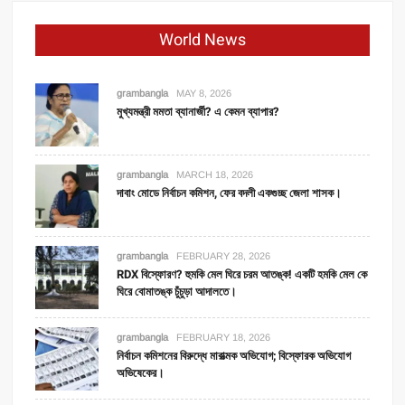
World News
grambangla
MAY 8, 2026
মুখ্যমন্ত্রী মমতা ব্যানার্জী? এ কেমন ব্যাপার?
grambangla
MARCH 18, 2026
দাবাং মোডে নির্বাচন কমিশন, ফের বদলী একগুচ্ছ জেলা শাসক।
grambangla
FEBRUARY 28, 2026
RDX বিস্ফোরণ? হুমকি মেল ঘিরে চরম আতঙ্ক! একটি হমকি মেল কে
ঘিরে বোমাতঙ্ক চুঁচুড়া আদালতে।
grambangla
FEBRUARY 18, 2026
নির্বাচন কমিশনের বিরুদ্ধে মারাত্মক অভিযোগ; বিস্ফোরক অভিযোগ
অভিষেকের।