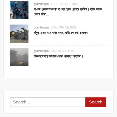
grambangla
FEBRUARY 10, 2026
হাওড়া পুরসভা সংলগ্ন হাওড়া ট্রেড সেন্টারে দুর্ঘটনা। হঠাৎ থমকে
গেলো জীবন…
grambangla
JANUARY 17, 2026
বাঁকুড়ায় শুরু হবে পাথর খাদন, অভিষেক কথা রাখলেন!
grambangla
JANUARY 4, 2026
দক্ষিণবঙ্গে হাড় কাঁপাবে শৈত্য প্রবাহ “পাহাড়ি”।
Search
for: