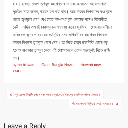
যায়। হাওড়া জেলা তৃণমূল কংগ্রেসের সদরের অন্যতম সহ সভাপতি
সুরজিৎ সাহা বলেন, বায়রন হল বাই-রান। আর বায়রন বিশ্বাসের কংগ্রেস
ছেড়ে তৃণমূলে যোগ দেওয়াতে বাম-কংগ্রেস জোটের সঙ্গেও বিরোধীতা
নেই। এদিন এমনই চাঞ্চল্যকর মন্তব্য করেন সুরজিৎ। সোমবার ঘাটালে
অভিষেক বন্দ্যোপাধ্যায়ের কর্মসূচির সময় সাগরদীঘির কংগ্রেস বিধায়ক
বায়রন বিশ্বাস তৃণমূলে যোগ দেন। তা নিয়ে রাজ্য রাজনীতি তোলপাড়
হলেও হাওড়ার তৃণমূল নেতা এই যোগদানকে তেমন গুরুত্বই দিতে রাজি
নন।
byron biswas
Gram Bangla News
Howrah news
TMC
Post
পূর্ব রেলের প্রিন্টিং প্রেস বন্ধ করার চক্রান্তের বিরুদ্ধে কালাদিবস পালন হাওড়ায়।
navigation
পাঁচলায় গ্যাস সিলিন্ডার ফেটে আহত ১।
Leave a Reply