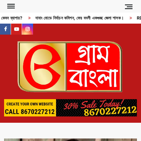
Skip
to
 কেমন ব্যাপার?
দাবাং মোডে নির্বাচন কমিশন, ফের বদলী একগুচ্ছ জেলা শাসক।
RDX 
content
facebook
youtube
instagram
GR
BAN