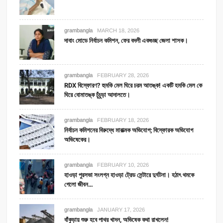
grambangla
MARCH 18, 2026
দাবাং মোডে নির্বাচন কমিশন, ফের বদলী একগুচ্ছ জেলা শাসক।
grambangla
FEBRUARY 28, 2026
RDX বিস্ফোরণ? হুমকি মেল ঘিরে চরম আতঙ্ক! একটি হমকি মেল কে
ঘিরে বোমাতঙ্ক চুঁচুড়া আদালতে।
grambangla
FEBRUARY 18, 2026
নির্বাচন কমিশনের বিরুদ্ধে মারাত্মক অভিযোগ; বিস্ফোরক অভিযোগ
অভিষেকের।
grambangla
FEBRUARY 10, 2026
হাওড়া পুরসভা সংলগ্ন হাওড়া ট্রেড সেন্টারে দুর্ঘটনা। হঠাৎ থমকে
গেলো জীবন…
grambangla
JANUARY 17, 2026
বাঁকুড়ায় শুরু হবে পাথর খাদন, অভিষেক কথা রাখলেন!