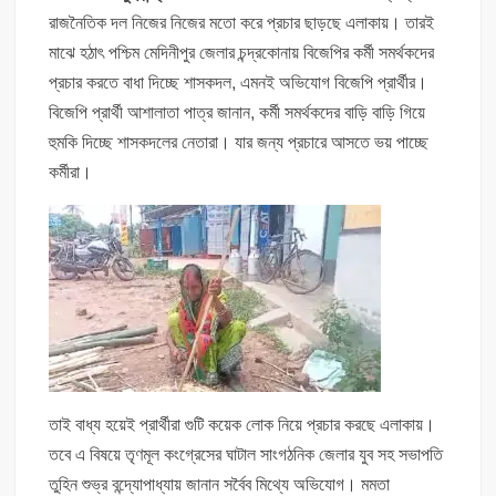
রাজনৈতিক দল নিজের নিজের মতো করে প্রচার ছাড়ছে এলাকায়। তারই
মাঝে হঠাৎ পশ্চিম মেদিনীপুর জেলার চন্দ্রকোনায় বিজেপির কর্মী সমর্থকদের
প্রচার করতে বাধা দিচ্ছে শাসকদল, এমনই অভিযোগ বিজেপি প্রার্থীর।
বিজেপি প্রার্থী আশালাতা পাত্র জানান, কর্মী সমর্থকদের বাড়ি বাড়ি গিয়ে
হুমকি দিচ্ছে শাসকদলের নেতারা। যার জন্য প্রচারে আসতে ভয় পাচ্ছে
কর্মীরা।
তাই বাধ্য হয়েই প্রার্থীরা গুটি কয়েক লোক নিয়ে প্রচার করছে এলাকায়।
তবে এ বিষয়ে তৃণমূল কংগ্রেসের ঘাটাল সাংগঠনিক জেলার যুব সহ সভাপতি
তুহিন শুভ্র বন্দ্যোপাধ্যায় জানান সর্বৈব মিথ্যে অভিযোগ। মমতা