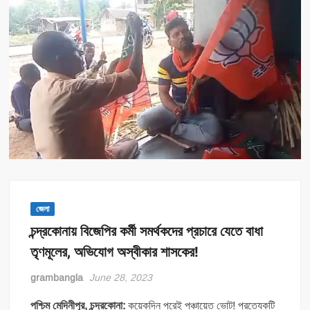
জেলা
চন্দ্রকোনায় বিজেপির কর্মী সমর্থকদের প্রচারে যেতে বাধা
তৃণমূলের, অভিযোগ অস্বীকার শাসকের!
grambangla
June 28, 2023
পশ্চিম মেদিনীপুর, চন্দ্রকোনা:
কয়েকদিন পরেই পঞ্চায়েত ভোট! প্রত্যেকটি