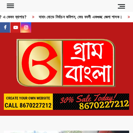
Skip
to
ী? এ কেমন ব্যাপার?
দাবাং মোডে নির্বাচন কমিশন, ফের বদলী একগুচ্ছ জেলা শাসক।
R
content
facebook
youtube
instagram
GR
BAN