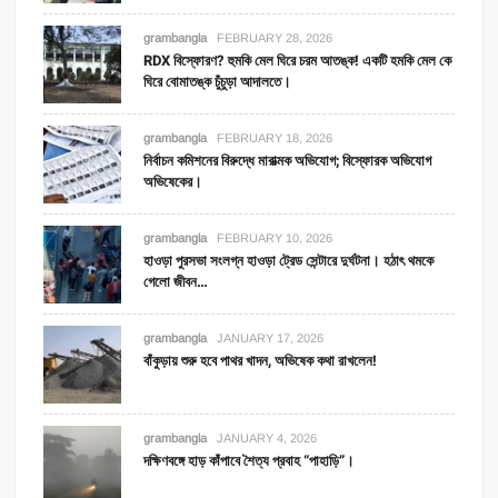
grambangla
FEBRUARY 28, 2026
RDX বিস্ফোরণ? হুমকি মেল ঘিরে চরম আতঙ্ক! একটি হমকি মেল কে
ঘিরে বোমাতঙ্ক চুঁচুড়া আদালতে।
grambangla
FEBRUARY 18, 2026
নির্বাচন কমিশনের বিরুদ্ধে মারাত্মক অভিযোগ; বিস্ফোরক অভিযোগ
অভিষেকের।
grambangla
FEBRUARY 10, 2026
হাওড়া পুরসভা সংলগ্ন হাওড়া ট্রেড সেন্টারে দুর্ঘটনা। হঠাৎ থমকে
গেলো জীবন…
grambangla
JANUARY 17, 2026
বাঁকুড়ায় শুরু হবে পাথর খাদন, অভিষেক কথা রাখলেন!
grambangla
JANUARY 4, 2026
দক্ষিণবঙ্গে হাড় কাঁপাবে শৈত্য প্রবাহ “পাহাড়ি”।