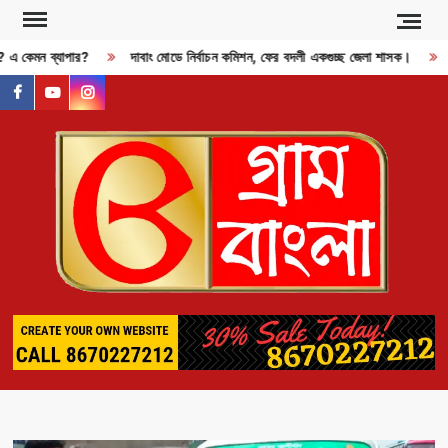
Skip
to
ী? এ কেমন ব্যাপার?
দাবাং মোডে নির্বাচন কমিশন, ফের বদলী একগুচ্ছ জেলা শাসক।
R
content
facebook
youtube
instagram
GR
BAN