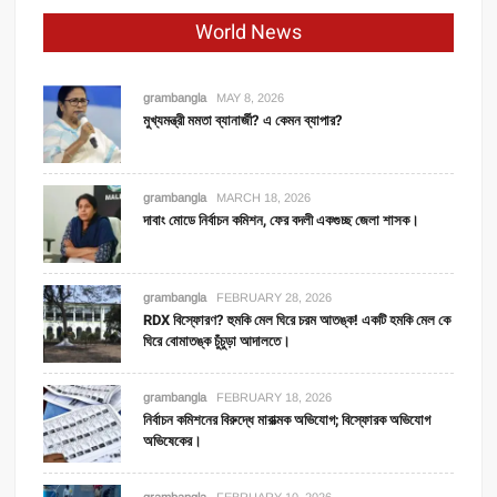
World News
grambangla
MAY 8, 2026
মুখ্যমন্ত্রী মমতা ব্যানার্জী? এ কেমন ব্যাপার?
grambangla
MARCH 18, 2026
দাবাং মোডে নির্বাচন কমিশন, ফের বদলী একগুচ্ছ জেলা শাসক।
grambangla
FEBRUARY 28, 2026
RDX বিস্ফোরণ? হুমকি মেল ঘিরে চরম আতঙ্ক! একটি হমকি মেল কে
ঘিরে বোমাতঙ্ক চুঁচুড়া আদালতে।
grambangla
FEBRUARY 18, 2026
নির্বাচন কমিশনের বিরুদ্ধে মারাত্মক অভিযোগ; বিস্ফোরক অভিযোগ
অভিষেকের।
grambangla
FEBRUARY 10, 2026