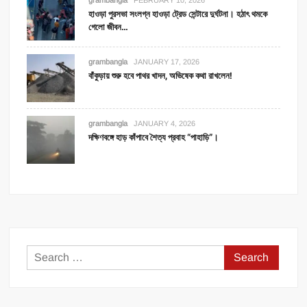
হাওড়া পুরসভা সংলগ্ন হাওড়া ট্রেড সেন্টারে দুর্ঘটনা। হঠাৎ থমকে
গেলো জীবন…
grambangla
JANUARY 17, 2026
বাঁকুড়ায় শুরু হবে পাথর খাদন, অভিষেক কথা রাখলেন!
grambangla
JANUARY 4, 2026
দক্ষিণবঙ্গে হাড় কাঁপাবে শৈত্য প্রবাহ “পাহাড়ি”।
Search
for: