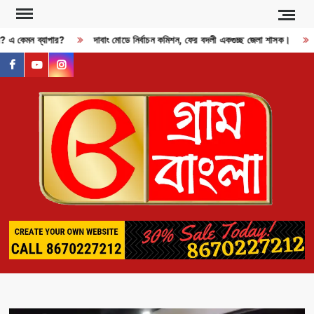
Skip
to
জী? এ কেমন ব্যাপার?
দাবাং মোডে নির্বাচন কমিশন, ফের বদলী একগুচ্ছ জেলা শাসক।
content
facebook
youtube
instagram
GR
BAN