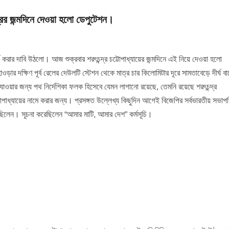
দ্রের জন্মদিনে দেওয়া হলো ডেপুটেশন।
্গ করার দাবি উঠলো। আজ শুক্রবার শরৎচন্দ্র চট্টোপাধ্যায়ের জন্মদিনে এই নিয়ে দেওয়া হলো
ড়ার দক্ষিণ পূর্ব রেলের দেউলটি স্টেশন থেকে মাত্র চার কিলোমিটার দূরে সামতাবেড়ে দীর্ঘ ব
়ি যাওয়ার জন্য পথ নির্দেশিকা ফলক হিসেবে যেমন লাগানো রয়েছে, তেমনি রয়েছে শরৎচন্দ্র
চট্টোপাধ্যায়ের নামে করার জন্য। প্রসঙ্গত উল্লেখ্য কিছুদিন আগেই বিজেপির সর্বভারতীয় সভা
গিয়েছিলেন। সূচনা করেছিলেন “আমার মাটি, আমার দেশ” কর্মসূচি।