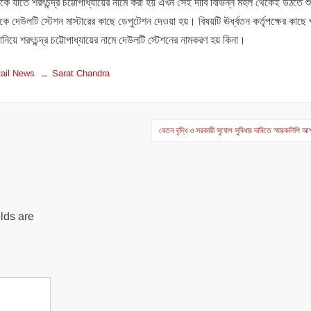
েশনকে যাতে শরৎচন্দ্র চট্টোপাধ্যায়ের নামে করা হয় এখন সেই দাবি বিভিন্ন মহল থেকেই উঠতে শু
েকে দেউলটি স্টেশন মাস্টারের কাছে ডেপুটেশন দেওয়া হয়। বিষয়টি ঊর্ধ্বতন কর্তৃপক্ষের কাছে প
য়ে শরৎচন্দ্র চট্টোপাধ্যায়ের নামে দেউলটি স্টেশনের নামকরণ হয় কিনা।
ail News
Sarat Chandra
বেতন বৃদ্ধি ও সরকারী সুযোগ সুবিধার দাবিতে স্মারকলিপি আশ
lds are