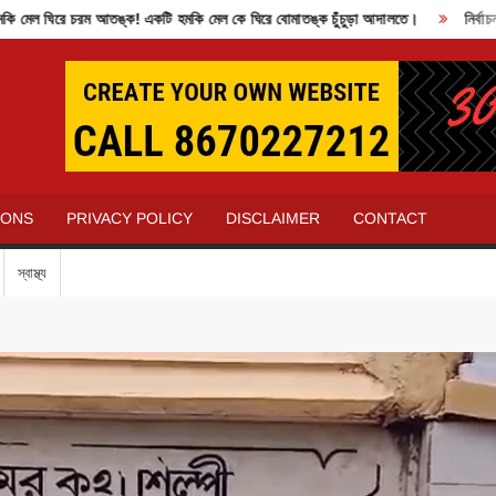
ঘিরে চরম আতঙ্ক! একটি হমকি মেল কে ঘিরে বোমাতঙ্ক চুঁচুড়া আদালতে।
নির্বাচন কমি
IONS
PRIVACY POLICY
DISCLAIMER
CONTACT
স্বাস্থ্য