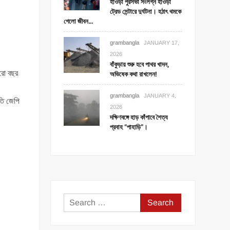
হাওড়া পুরসভা সংলগ্ন হাওড়া
ট্রেড সেন্টারে দুর্ঘটনা। হঠাৎ থমকে
গেলো জীবন…
grambangla
JANUARY 17,
2026
বাঁকুড়ায় শুরু হবে পাথর খাদন,
ারো বছর
অভিষেক কথা রাখলেন!
grambangla
JANUARY 4,
পতি জেপি
2026
দক্ষিণবঙ্গে হাড় কাঁপাবে শৈত্য
প্রবাহ “পাহাড়ি”।
Search
for: