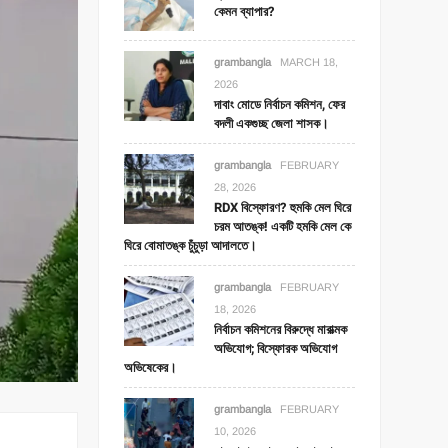
কেমন ব্যাপার?
grambangla
MARCH 18,
2026
দাবাং মোডে নির্বাচন কমিশন, ফের
বদলী একগুচ্ছ জেলা শাসক।
grambangla
FEBRUARY
28, 2026
RDX বিস্ফোরণ? হুমকি মেল ঘিরে
চরম আতঙ্ক! একটি হমকি মেল কে
ঘিরে বোমাতঙ্ক চুঁচুড়া আদালতে।
grambangla
FEBRUARY
18, 2026
নির্বাচন কমিশনের বিরুদ্ধে মারাত্মক
অভিযোগ; বিস্ফোরক অভিযোগ
অভিষেকের।
grambangla
FEBRUARY
10, 2026