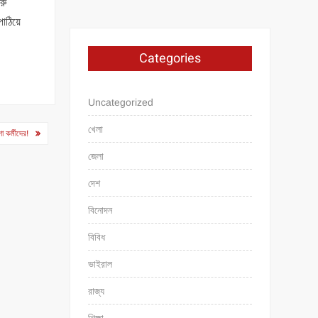
রু
াঠিয়ে
Categories
Uncategorized
খেলা
া কর্মীদের!
জেলা
দেশ
বিনোদন
বিবিধ
ভাইরাল
রাজ্য