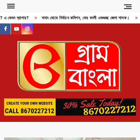
Skip
to
জী? এ কেমন ব্যাপার?
দাবাং মোডে নির্বাচন কমিশন, ফের বদলী একগুচ্ছ জেলা শাসক।
content
facebook
youtube
instagram
GR
BAN