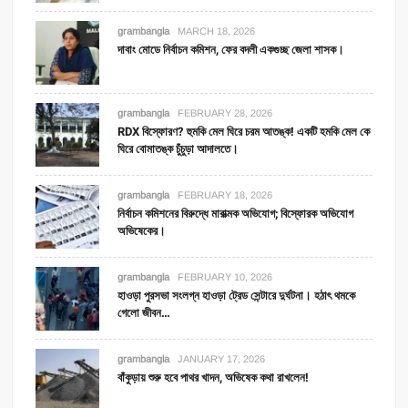
grambangla
MARCH 18, 2026
দাবাং মোডে নির্বাচন কমিশন, ফের বদলী একগুচ্ছ জেলা শাসক।
grambangla
FEBRUARY 28, 2026
RDX বিস্ফোরণ? হুমকি মেল ঘিরে চরম আতঙ্ক! একটি হমকি মেল কে
ঘিরে বোমাতঙ্ক চুঁচুড়া আদালতে।
grambangla
FEBRUARY 18, 2026
নির্বাচন কমিশনের বিরুদ্ধে মারাত্মক অভিযোগ; বিস্ফোরক অভিযোগ
অভিষেকের।
grambangla
FEBRUARY 10, 2026
হাওড়া পুরসভা সংলগ্ন হাওড়া ট্রেড সেন্টারে দুর্ঘটনা। হঠাৎ থমকে
গেলো জীবন…
grambangla
JANUARY 17, 2026
বাঁকুড়ায় শুরু হবে পাথর খাদন, অভিষেক কথা রাখলেন!