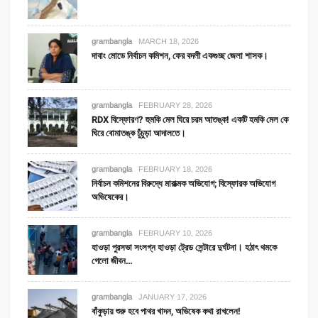
grambangla
MARCH 18, 2026
দাবাং মোডে নির্বাচন কমিশন, ফের বদলী একগুচ্ছ জেলা শাসক।
grambangla
FEBRUARY 28, 2026
RDX বিস্ফোরণ? হুমকি মেল ঘিরে চরম আতঙ্ক! একটি হমকি মেল কে
ঘিরে বোমাতঙ্ক চুঁচুড়া আদালতে।
grambangla
FEBRUARY 18, 2026
নির্বাচন কমিশনের বিরুদ্ধে মারাত্মক অভিযোগ; বিস্ফোরক অভিযোগ
অভিষেকের।
grambangla
FEBRUARY 10, 2026
হাওড়া পুরসভা সংলগ্ন হাওড়া ট্রেড সেন্টারে দুর্ঘটনা। হঠাৎ থমকে
গেলো জীবন…
grambangla
JANUARY 17, 2026
বাঁকুড়ায় শুরু হবে পাথর খাদন, অভিষেক কথা রাখলেন!