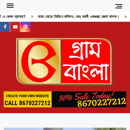
Skip
to
ী? এ কেমন ব্যাপার?
দাবাং মোডে নির্বাচন কমিশন, ফের বদলী একগুচ্ছ জেলা শাসক।
R
content
facebook
youtube
instagram
GR
BAN