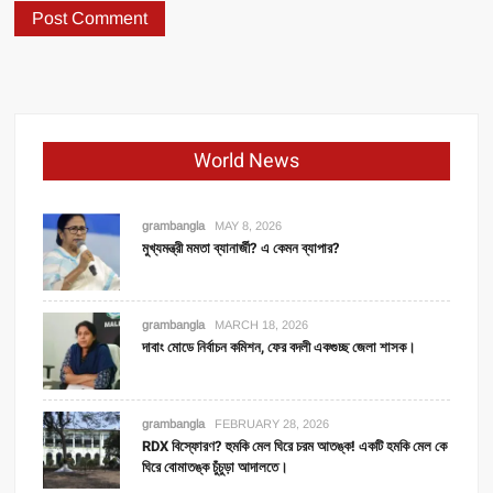
World News
grambangla
MAY 8, 2026
মুখ্যমন্ত্রী মমতা ব্যানার্জী? এ কেমন ব্যাপার?
grambangla
MARCH 18, 2026
দাবাং মোডে নির্বাচন কমিশন, ফের বদলী একগুচ্ছ জেলা শাসক।
grambangla
FEBRUARY 28, 2026
RDX বিস্ফোরণ? হুমকি মেল ঘিরে চরম আতঙ্ক! একটি হমকি মেল কে
ঘিরে বোমাতঙ্ক চুঁচুড়া আদালতে।