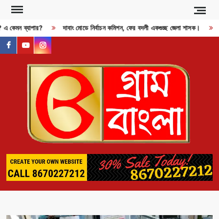
Skip
to
ী? এ কেমন ব্যাপার?
দাবাং মোডে নির্বাচন কমিশন, ফের বদলী একগুচ্ছ জেলা শাসক।
R
content
facebook
youtube
instagram
GR
BAN