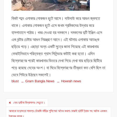
বিকট শব্দে এলাকার লোকজন ছুটে আসে। দাউদাউ করে আগুন জ্বলতে
থাকে। এলাকার লোকজন ছুটে এসে জখম শ্রমিকদের উদ্ধার করে
হাসপাতালে পাঠায়। খবর দেওয়া হয় দমকলে। দমকলের দুটি ইঞ্জিন এসে
এক ঘন্টার চেষ্টায় আগুন নিয়ন্ত্রণে আনে। এই ঘটনায় এলাকায় আতঙ্ক
ছড়িয়ে পড়ে। এছাড়া অন্য একটি সুত্রে জানা গিয়েছে এই কারখানায়
বেআইনিভাবে পরিত্যক্ত গ্যাস সিলিন্ডার কাটাই করা হতো। এদিন
বিস্ফোরণের পরেই কারখানার ভিতরে দেখা গিয়ে দেখা যায় ছড়িয়ে ছিটিয়ে
পড়ে রয়েছে দেহের অংশ। যা ঘিরে‌ বিস্ফোরণের তীব্রতা কত বেশি ছিল তা
ভেবে শিউরে উঠছেন সকলেই।
blust
Gram Bangla News
Howrah news
Post
ফের দুর্ঘটনা বিদ্যাসাগর সেতুতে।
navigation
আবারো বড়োসড়ো সাফল্য চৌরাঙ্গি ফাঁড়ির পুলিশের! অবৈধ কয়লা বোঝাই দুইটি ট্রাক সহ আটক একজন
ট্রাকের চালক।