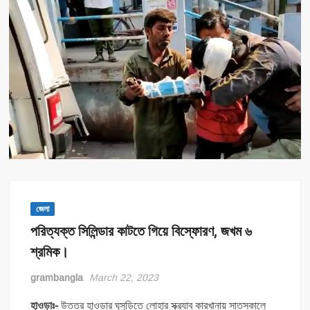
জেলা
পরিত্যক্ত সিলিন্ডার কাটতে গিয়ে বিস্ফোরণ, জখম ৬
শ্রমিক।
grambangla
March 22, 2023
হাওড়াঃ-
উত্তর হাওড়ার ঘুসুড়িতে লোহার স্ক্র‍্যাব কারখানায় সাতসকালে