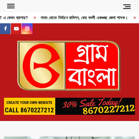
Skip
to
জী? এ কেমন ব্যাপার?
দাবাং মোডে নির্বাচন কমিশন, ফের বদলী একগুচ্ছ জেলা শাসক।
content
facebook
youtube
instagram
GR
BAN