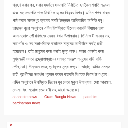
গ্রহণ করার পর, সবার সমর্থনে সভাপতি নির্বাচিত হন কৈলাশপতি মণ্ডল
এবং সহ সভাপতি পদে নির্বাচিত হলেন বিদ্যুৎ মিশ্র। এদিন শপথ বাক্য
পাঠ করান সালানপুর ব্লকের সমষ্টি উন্নয়ন আধিকারিক অদিতি বসু।
তাছাড়া পুরো অনুষ্ঠানে এদিন উপস্থিত ছিলেন বারাবনি বিধায়ক তথা
আসানসোল পৌরনিগমের মেয়র বিধান উপাধ্যায়। তিনি জয়ী সদস্য সহ
সভাপতি ও সহ সভাপতিকে বার্তাদেন মানুষের আশীর্বাদে সবাই জয়ী
হয়েছেন। তাই মানুষের কাজ করাই মূল্য লক্ষ। সবার একটাই কাজ
মুখ্যমন্ত্রী মমতা বন্দ্যোপাধ্যায়ের সমস্ত প্রকল্প মানুষের বাড়ি বাড়ি
পৌঁছানো। উন্নয়ন হচ্ছে তৃণমূলের মূল্য লক্ষ্য। তাছাড়া এদিন সমস্ত
জয়ী প্রার্থীদের সংবর্ধনা প্রদান করেন বারাবনি বিধায়ক বিধান উপাধ্যায়।
এদিন অনুষ্ঠানে উপস্থিত ছিলেন যুব নেতা মুকুল উপাধ্যায়, মোঃ আরমান,
ভোলা সিং, মনোজ তেওয়ারী সহ আরো অনেকে।
asansole news
Gram Bangla News
paschim
bardhaman news
Post