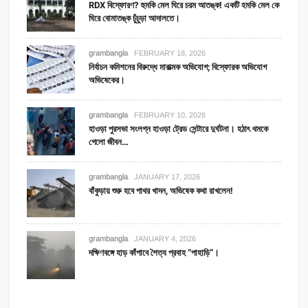
RDX বিস্ফোরণ? হুমকি মেল ঘিরে চরম আতঙ্ক! একটি হমকি মেল কে
ঘিরে বোমাতঙ্ক চুঁচুড়া আদালতে।
grambangla
FEBRUARY 18, 2026
নির্বাচন কমিশনের বিরুদ্ধে মারাত্মক অভিযোগ; বিস্ফোরক অভিযোগ
অভিষেকের।
grambangla
FEBRUARY 10, 2026
হাওড়া পুরসভা সংলগ্ন হাওড়া ট্রেড সেন্টারে দুর্ঘটনা। হঠাৎ থমকে
গেলো জীবন…
grambangla
JANUARY 17, 2026
বাঁকুড়ায় শুরু হবে পাথর খাদন, অভিষেক কথা রাখলেন!
grambangla
JANUARY 4, 2026
দক্ষিণবঙ্গে হাড় কাঁপাবে শৈত্য প্রবাহ “পাহাড়ি”।