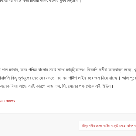
জেপির কাছে ক্ষমা চাওয়া উচিৎ বাংলার মুখ্য মন্ত্রীকে।
পাল জানান, আজ পশ্চিম বাংলার সাথে সাথে জামুড়িয়াতেও বিজেপি কর্মীরা আক্রান্ত হচ্ছে, খু
ানাগুলি কিছু তৃণমূলের নেতাদের মদতে বড় বড় পাইপ লাইন করে জল নিয়ে যাচ্ছে। আজ পুরো
রও অনেক বিষয় আছে এরই কারণে আজ এস. সি. সেলের পক্ষ থেকে এই মিছিল।
man news
তীব্র পানীয় জলের কষ্টের মধ্যেই চলছে অবৈধ ব