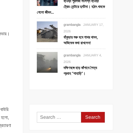
হাওড়া পুরসভা সংলগ্ন হাওড়া
ট্রেড সেন্টারে দুর্ঘটনা। হঠাৎ থমকে
গেলো জীবন…
grambangla
JANUARY 17,
2026
 সভায়।
বাঁকুড়ায় শুরু হবে পাথর খাদন,
অভিষেক কথা রাখলেন!
grambangla
JANUARY 4,
2026
দক্ষিণবঙ্গে হাড় কাঁপাবে শৈত্য
প্রবাহ “পাহাড়ি”।
 বাউরি
Search
া হলো,
for:
্রতারণা