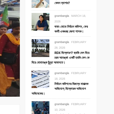
কেমন ব্যাপার?
grambangla
MARCH 18,
2026
দাবাং মোডে নির্বাচন কমিশন, ফের
বদলী একগুচ্ছ জেলা শাসক।
grambangla
FEBRUARY
28, 2026
RDX বিস্ফোরণ? হুমকি মেল ঘিরে
চরম আতঙ্ক! একটি হমকি মেল কে
ঘিরে বোমাতঙ্ক চুঁচুড়া আদালতে।
grambangla
FEBRUARY
18, 2026
নির্বাচন কমিশনের বিরুদ্ধে মারাত্মক
অভিযোগ; বিস্ফোরক অভিযোগ
অভিষেকের।
grambangla
FEBRUARY
10, 2026