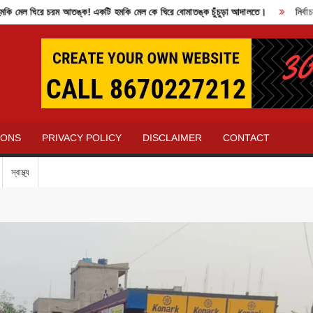
ঘিরে চরম আতঙ্ক! একটি হমকি মেল কে ঘিরে বোমাতঙ্ক চুঁচুড়া আদালতে।
নির্বাচন কমি
IONS
PRIVACY POLICY
DISCLAIMER
CONTACT
স্বাস্থ্য