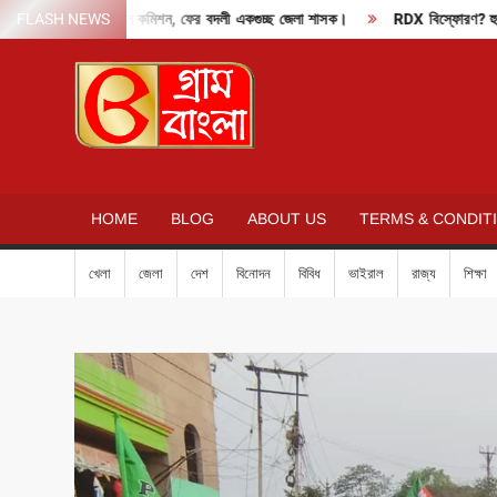
Skip
াবাং মোডে নির্বাচন কমিশন, ফের বদলী একগুচ্ছ জেলা শাসক।
FLASH NEWS
RDX বিস্ফোরণ? হুমকি মেল 
to
content
GRAM
BANGLA
HOME
BLOG
ABOUT US
TERMS & CONDIT
খেলা
জেলা
দেশ
বিনোদন
বিবিধ
ভাইরাল
রাজ্য
শিক্ষা