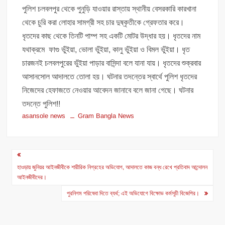
পুলিশ চলবলপুর থেকে পুনুড়ি যাওয়ার রাস্তায় স্থানীয় বেসরকারি কারখানা
থেকে চুরি করা লোহার সামগ্রী সহ চার দুষ্কৃতীকে গ্রেফতার করে।
ধৃতদের কাছ থেকে তিনটি পাম্প সহ একটি মোটর উদ্ধার হয়। ধৃতদের নাম
যথাক্রমে ফাগু ভুঁইয়া, ভোলা ভুঁইয়া, কালু ভুঁইয়া ও বিমল ভুঁইয়া। ধৃত
চারজনই চলবলপুরের ভুঁইয়া পাড়ার বাসিন্দা বলে যানা যায়। ধৃতদের শুক্রবার
আসানসোল আদালতে তোলা হয়। ঘটনার তদন্তের স্বার্থে পুলিশ ধৃতদের
নিজেদের হেফাজতে নেওয়ার আবেদন জানাবে বলে জানা গেছে। ঘটনার
তদন্তে পুলিশ!!
asansole news
Gram Bangla News
Post
navigation
হাওড়ায় জুনিয়র আইনজীবীকে শারীরিক নিগ্রহের অভিযোগ, আদালতে কাজ বন্ধ রেখে প্রতিবাদ আন্দোলন
আইনজীবীদের।
পুরনিগম পরিষেবা দিতে ব্যর্থ; এই অভিযোগে বিক্ষোভ কর্মসূচী বিজেপির।