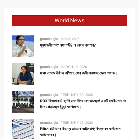
World News
grambangla
MAY 8, 2026
মুখ্যমন্ত্রী মমতা ব্যানার্জী? এ কেমন ব্যাপার?
grambangla
MARCH 18, 2026
দাবাং মোডে নির্বাচন কমিশন, ফের বদলী একগুচ্ছ জেলা শাসক।
grambangla
FEBRUARY 28, 2026
RDX বিস্ফোরণ? হুমকি মেল ঘিরে চরম আতঙ্ক! একটি হমকি মেল কে
ঘিরে বোমাতঙ্ক চুঁচুড়া আদালতে।
grambangla
FEBRUARY 18, 2026
নির্বাচন কমিশনের বিরুদ্ধে মারাত্মক অভিযোগ; বিস্ফোরক অভিযোগ
অভিষেকের।