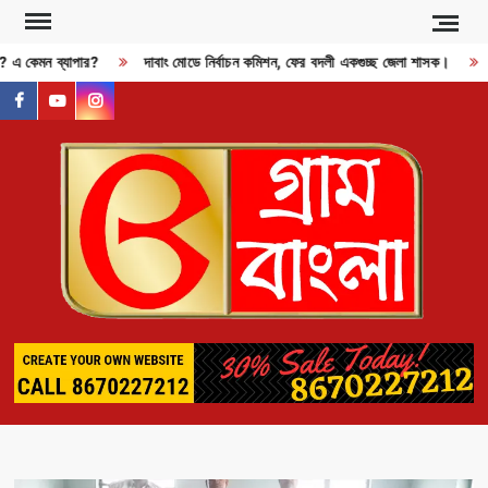
Skip
to
জী? এ কেমন ব্যাপার?
দাবাং মোডে নির্বাচন কমিশন, ফের বদলী একগুচ্ছ জেলা শাসক।
content
facebook
youtube
instagram
GR
BAN