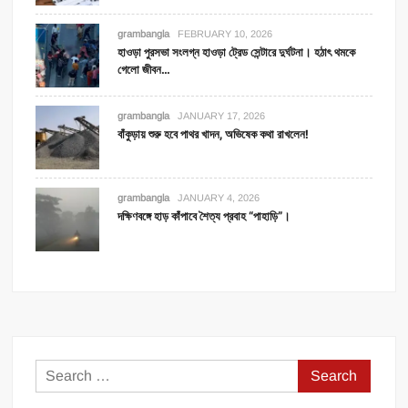
grambangla
FEBRUARY 10, 2026
হাওড়া পুরসভা সংলগ্ন হাওড়া ট্রেড সেন্টারে দুর্ঘটনা। হঠাৎ থমকে
গেলো জীবন…
grambangla
JANUARY 17, 2026
বাঁকুড়ায় শুরু হবে পাথর খাদন, অভিষেক কথা রাখলেন!
grambangla
JANUARY 4, 2026
দক্ষিণবঙ্গে হাড় কাঁপাবে শৈত্য প্রবাহ “পাহাড়ি”।
Search
for: