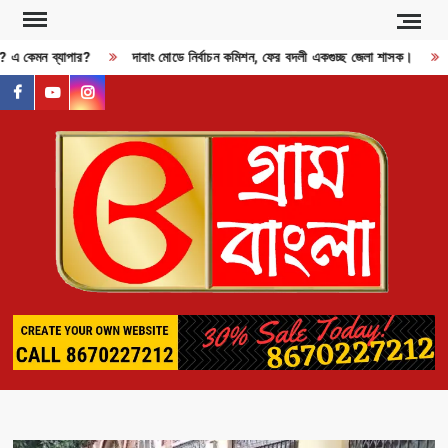
Skip
to
জী? এ কেমন ব্যাপার?
দাবাং মোডে নির্বাচন কমিশন, ফের বদলী একগুচ্ছ জেলা শাসক।
content
facebook
youtube
instagram
GR
BAN