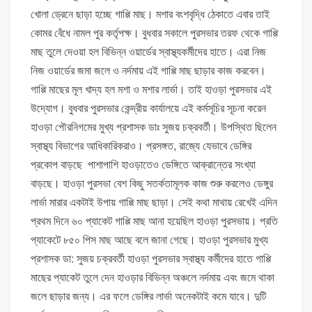
খোলা ড্রেনে ছাড়া হচ্ছে গাপ্পি মাছ। মশার বংশবৃদ্ধি ঠেকাতে এবার তাই
কোমর বেঁধে নামল পুর কর্তৃপক্ষ। বুধবার সকালে পুরসভার তরফ থেকে গাপ্পি
মাছ তুলে দেওয়া হল বিভিন্ন ওয়ার্ডের স্বাস্থ্যকর্মীদের হাতে। এরা নিজ
নিজ ওয়ার্ডের জমা জলে ও নর্দমায় এই গাপ্পি মাছ ছাড়ার কাজ করবেন।
গাপ্পি মাছের মূল খাদ্য হল মশা ও মশার লার্ভা। তাই হাওড়া পুরসভার এই
উদ্যোগ। বুধবার পুরসভার কেন্দ্রীয় কার্যালয়ে এই কর্মসূচির সূচনা করেন
হাওড়া পৌরনিগমের মুখ্য প্রশাসক ডাঃ সুজয় চক্রবর্তী। উপস্থিত ছিলেন
স্বাস্থ্য বিভাগের আধিকারিকরাও। প্রসঙ্গত, রাজ্যে যেভাবে ডেঙ্গির
প্রকোপ বাড়ছে পাশাপাশি হাওড়াতেও ডেঙ্গিতে আক্রান্তের সংখ্যা
বাড়ছে। হাওড়া পুরসভা বেশ কিছু সতর্কতামূলক কাজ শুরু করলেও ডেঙ্গুর
লার্ভা মারার একটাই উপায় গাপ্পি মাছ ছাড়া। সেই কথা মাথায় রেখেই এদিন
প্রথম দিনে ৬০ প্যাকেট গাপ্পি মাছ আনা হয়েছিল হাওড়া পুরসভায়। প্রতি
প্যাকেটে ৮৫০ পিস মাছ আছে বলে জানা গেছে। হাওড়া পুরসভার মুখ্য
প্রশাসক ডা: সুজয় চক্রবর্তী হাওড়া পুরসভার স্বাস্থ্য কর্মীদের হাতে গাপ্পি
মাছের প্যাকেট তুলে দেন হাওড়ার বিভিন্ন অঞ্চলে নর্দমায় এবং জমে থাকা
জলে ছাড়ার জন্য। এর ফলে ডেঙ্গির লার্ভা অনেকটাই কমে যাবে। দুটি