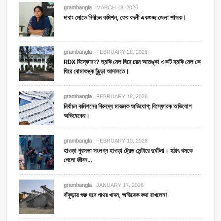
grambangla
MARCH 18, 2026
দাবাং মোডে নির্বাচন কমিশন, ফের বদলী একগুচ্ছ জেলা শাসক।
grambangla
FEBRUARY 28, 2026
RDX বিস্ফোরণ? হুমকি মেল ঘিরে চরম আতঙ্ক! একটি হমকি মেল কে
ঘিরে বোমাতঙ্ক চুঁচুড়া আদালতে।
grambangla
FEBRUARY 18, 2026
নির্বাচন কমিশনের বিরুদ্ধে মারাত্মক অভিযোগ; বিস্ফোরক অভিযোগ
অভিষেকের।
grambangla
FEBRUARY 10, 2026
হাওড়া পুরসভা সংলগ্ন হাওড়া ট্রেড সেন্টারে দুর্ঘটনা। হঠাৎ থমকে
গেলো জীবন…
grambangla
JANUARY 17, 2026
বাঁকুড়ায় শুরু হবে পাথর খাদন, অভিষেক কথা রাখলেন!