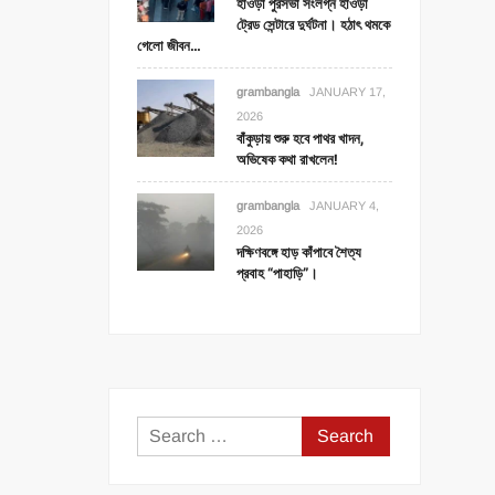
হাওড়া পুরসভা সংলগ্ন হাওড়া
ট্রেড সেন্টারে দুর্ঘটনা। হঠাৎ থমকে
গেলো জীবন…
grambangla
JANUARY 17,
2026
বাঁকুড়ায় শুরু হবে পাথর খাদন,
অভিষেক কথা রাখলেন!
grambangla
JANUARY 4,
2026
দক্ষিণবঙ্গে হাড় কাঁপাবে শৈত্য
প্রবাহ “পাহাড়ি”।
Search
for: