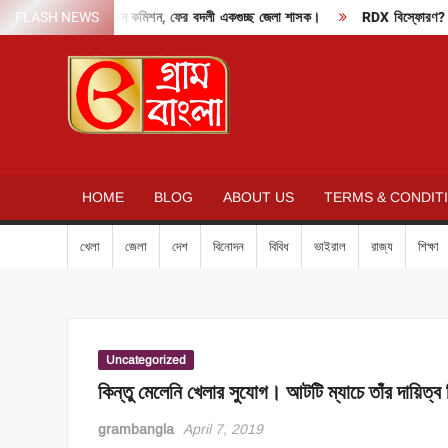
Skip
FLASH NEWS
দাবাং মোডে নির্বাচন কমিশন, ফের বদলী একগুচ্ছ জেলা শাসক।
RDX বিস্ফোরণ? হুমকি
to
content
GRAM
BANGLA
HOME
BLOG
ABOUT US
TERMS & CONDIT
খেলা
জেলা
দেশ
বিনোদন
বিবিধ
ভাইরাল
রাজ্য
শিক্ষা
Uncategorized
কিন্তু মেলেনি খেলার সুযোগ। আটটি ম্যাচে তাঁর দায়িত্
grambangla
April 7, 2019