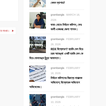
কেমন ব্যাপার?
grambangla
MARCH 18,
2026
দাবাং মোডে নির্বাচন কমিশন, ফের
বদলী একগুচ্ছ জেলা শাসক।
নিয়ে যাওয়া।
grambangla
FEBRUARY
28, 2026
RDX বিস্ফোরণ? হুমকি মেল ঘিরে
চরম আতঙ্ক! একটি হমকি মেল কে
ঘিরে বোমাতঙ্ক চুঁচুড়া আদালতে।
grambangla
FEBRUARY
18, 2026
নির্বাচন কমিশনের বিরুদ্ধে মারাত্মক
অভিযোগ; বিস্ফোরক অভিযোগ
অভিষেকের।
grambangla
FEBRUARY
10, 2026