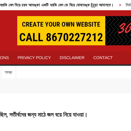
 মেল ঘিরে চরম আতঙ্ক! একটি হমকি মেল কে ঘিরে বোমাতঙ্ক চুঁচুড়া আদালতে।
নির্বাচ
IONS
PRIVACY POLICY
DISCLAIMER
CONTACT
স্বাস্থ্য
ব ছিল, সতীর্থদের জন্য মাঠে জল বয়ে নিয়ে যাওয়া।