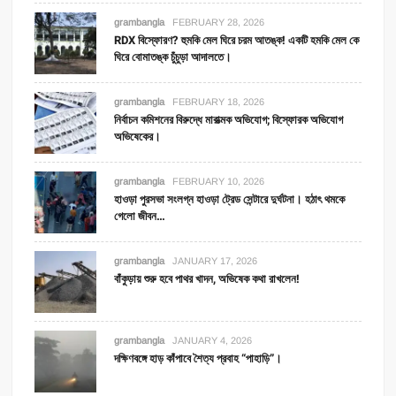
grambangla
FEBRUARY 28, 2026
RDX বিস্ফোরণ? হুমকি মেল ঘিরে চরম আতঙ্ক! একটি হমকি মেল কে
ঘিরে বোমাতঙ্ক চুঁচুড়া আদালতে।
grambangla
FEBRUARY 18, 2026
নির্বাচন কমিশনের বিরুদ্ধে মারাত্মক অভিযোগ; বিস্ফোরক অভিযোগ
অভিষেকের।
grambangla
FEBRUARY 10, 2026
হাওড়া পুরসভা সংলগ্ন হাওড়া ট্রেড সেন্টারে দুর্ঘটনা। হঠাৎ থমকে
গেলো জীবন…
grambangla
JANUARY 17, 2026
বাঁকুড়ায় শুরু হবে পাথর খাদন, অভিষেক কথা রাখলেন!
grambangla
JANUARY 4, 2026
দক্ষিণবঙ্গে হাড় কাঁপাবে শৈত্য প্রবাহ “পাহাড়ি”।