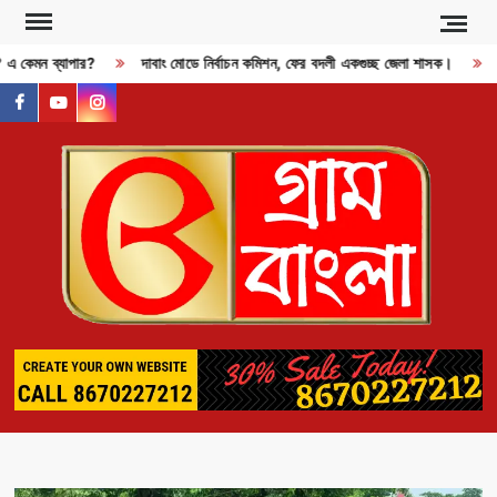
Skip
to
? এ কেমন ব্যাপার?
দাবাং মোডে নির্বাচন কমিশন, ফের বদলী একগুচ্ছ জেলা শাসক।
R
content
facebook
youtube
instagram
GR
BAN