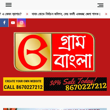
Skip
to
ী? এ কেমন ব্যাপার?
দাবাং মোডে নির্বাচন কমিশন, ফের বদলী একগুচ্ছ জেলা শাসক।
R
content
facebook
youtube
instagram
GR
BAN