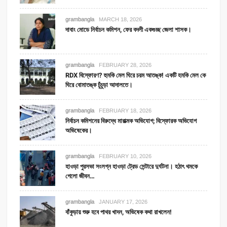
grambangla
MARCH 18, 2026
দাবাং মোডে নির্বাচন কমিশন, ফের বদলী একগুচ্ছ জেলা শাসক।
grambangla
FEBRUARY 28, 2026
RDX বিস্ফোরণ? হুমকি মেল ঘিরে চরম আতঙ্ক! একটি হমকি মেল কে
ঘিরে বোমাতঙ্ক চুঁচুড়া আদালতে।
grambangla
FEBRUARY 18, 2026
নির্বাচন কমিশনের বিরুদ্ধে মারাত্মক অভিযোগ; বিস্ফোরক অভিযোগ
অভিষেকের।
grambangla
FEBRUARY 10, 2026
হাওড়া পুরসভা সংলগ্ন হাওড়া ট্রেড সেন্টারে দুর্ঘটনা। হঠাৎ থমকে
গেলো জীবন…
grambangla
JANUARY 17, 2026
বাঁকুড়ায় শুরু হবে পাথর খাদন, অভিষেক কথা রাখলেন!