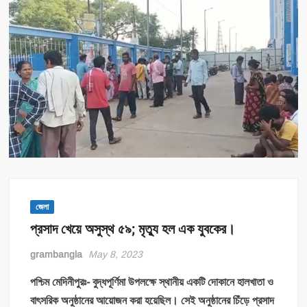
জেলা
প্রসাদ খেয়ে অসুস্থ ৫৯; মৃত্যু হল এক যুবকের।
grambangla
May 8, 2023
পশ্চিম মেদিনীপুরঃ-
বুদ্ধপূর্ণিমা উপলক্ষে স্থানীয় একটি দোকানে হালখাতা ও
বাৎসরিক অনুষ্ঠানের আয়োজন করা হয়েছিল। সেই অনুষ্ঠানের চিঁড়ে প্রসাদ