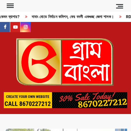
Skip
to
কেমন ব্যাপার?
দাবাং মোডে নির্বাচন কমিশন, ফের বদলী একগুচ্ছ জেলা শাসক।
RDX ব
content
facebook
youtube
instagram
GR
BAN