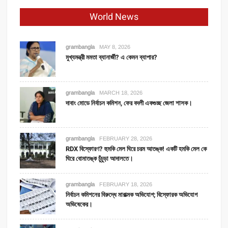
World News
grambangla
MAY 8, 2026
মুখ্যমন্ত্রী মমতা ব্যানার্জী? এ কেমন ব্যাপার?
grambangla
MARCH 18, 2026
দাবাং মোডে নির্বাচন কমিশন, ফের বদলী একগুচ্ছ জেলা শাসক।
grambangla
FEBRUARY 28, 2026
RDX বিস্ফোরণ? হুমকি মেল ঘিরে চরম আতঙ্ক! একটি হমকি মেল কে
ঘিরে বোমাতঙ্ক চুঁচুড়া আদালতে।
grambangla
FEBRUARY 18, 2026
নির্বাচন কমিশনের বিরুদ্ধে মারাত্মক অভিযোগ; বিস্ফোরক অভিযোগ
অভিষেকের।