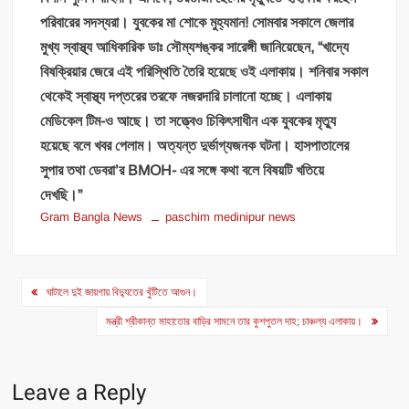
পরিবারের সদস্যরা। যুবকের মা শোকে মুহ্যমান! সোমবার সকালে জেলার
মুখ্য স্বাস্থ্য আধিকারিক ডাঃ সৌম্যশঙ্কর সারেঙ্গী জানিয়েছেন, “খাদ্যে
বিষক্রিয়ার জেরে এই পরিস্থিতি তৈরি হয়েছে ওই এলাকায়। শনিবার সকাল
থেকেই স্বাস্থ্য দপ্তরের তরফে নজরদারি চালানো হচ্ছে। এলাকায়
মেডিকেল টিম-ও আছে। তা সত্ত্বেও চিকিৎসাধীন এক যুবকের মৃত্যু
হয়েছে বলে খবর পেলাম। অত্যন্ত দুর্ভাগ্যজনক ঘটনা। হাসপাতালের
সুপার তথা ডেবরা’র BMOH- এর সঙ্গে কথা বলে বিষয়টি খতিয়ে
দেখছি।”
Gram Bangla News
paschim medinipur news
Post
ঘাটালে দুই জায়গায় বিদ্যুতের খুঁটিতে আগুন।
navigation
মন্ত্রী শ্রীকান্ত মাহাতোর বাড়ির সামনে তার কুশপুতল দাহ; চাঞ্চল্য এলাকায়।
Leave a Reply