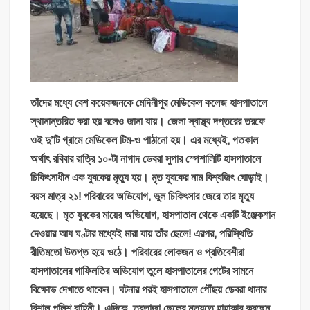
তাঁদের মধ্যে বেশ কয়েকজনকে মেদিনীপুর মেডিকেল কলেজ হাসপাতালে
স্থানান্তরিত করা হয় বলেও জানা যায়। জেলা স্বাস্থ্য দপ্তরের তরফে
ওই দু’টি গ্রামে মেডিকেল টিম-ও পাঠানো হয়। এর মধ্যেই, গতকাল
অর্থাৎ রবিবার রাত্রি ১০-টা নাগাদ ডেবরা সুপার স্পেশালিটি হাসপাতালে
চিকিৎসাধীন এক যুবকের মৃত্যু হয়। মৃত যুবকের নাম বিশ্বজিৎ ঘোড়াই।
বয়স মাত্র ২১! পরিবারের অভিযোগ, ভুল চিকিৎসার জেরে তার মৃত্যু
হয়েছে। মৃত যুবকের মায়ের অভিযোগ, হাসপাতাল থেকে একটি ইঞ্জেকশান
দেওয়ার আধ ঘণ্টার মধ্যেই মারা যায় তাঁর ছেলে! এরপর, পরিস্থিতি
রীতিমতো উতপ্ত হয়ে ওঠে। পরিবারের লোকজন ও প্রতিবেশীরা
হাসপাতালের গাফিলতির অভিযোগ তুলে হাসপাতালের গেটের সামনে
বিক্ষোভ দেখাতে থাকেন। ঘটনার পরই হাসপাতালে পৌঁছয় ডেবরা থানার
বিশাল পুলিশ বাহিনী। এদিকে, তরতাজা ছেলের মৃত্যুতে হাহাকার করছেন