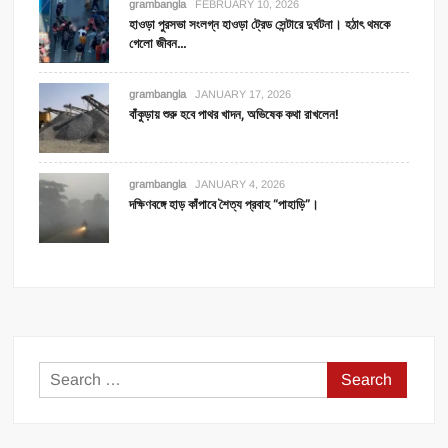
grambangla
FEBRUARY 10, 2026
হাওড়া পুরসভা সংলগ্ন হাওড়া ট্রেড সেন্টারে দুর্ঘটনা। হঠাৎ থমকে
গেলো জীবন…
grambangla
JANUARY 17, 2026
বাঁকুড়ায় শুরু হবে পাথর খাদন, অভিষেক কথা রাখলেন!
grambangla
JANUARY 4, 2026
দক্ষিণবঙ্গে হাড় কাঁপাবে শৈত্য প্রবাহ “পাহাড়ি”।
Search
for: