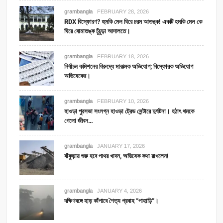
grambangla
FEBRUARY 28, 2026
RDX বিস্ফোরণ? হুমকি মেল ঘিরে চরম আতঙ্ক! একটি হমকি মেল কে
ঘিরে বোমাতঙ্ক চুঁচুড়া আদালতে।
grambangla
FEBRUARY 18, 2026
নির্বাচন কমিশনের বিরুদ্ধে মারাত্মক অভিযোগ; বিস্ফোরক অভিযোগ
অভিষেকের।
grambangla
FEBRUARY 10, 2026
হাওড়া পুরসভা সংলগ্ন হাওড়া ট্রেড সেন্টারে দুর্ঘটনা। হঠাৎ থমকে
গেলো জীবন…
grambangla
JANUARY 17, 2026
বাঁকুড়ায় শুরু হবে পাথর খাদন, অভিষেক কথা রাখলেন!
grambangla
JANUARY 4, 2026
দক্ষিণবঙ্গে হাড় কাঁপাবে শৈত্য প্রবাহ “পাহাড়ি”।