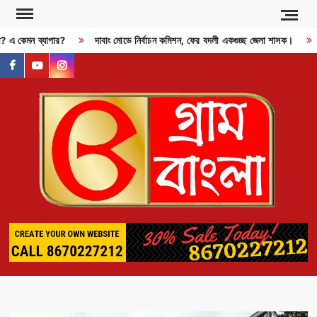
Skip
to
জী? এ কেমন ব্যাপার?
দাবাং মোডে নির্বাচন কমিশন, ফের বদলী একগুচ্ছ জেলা শাসক।
content
facebook
youtube
instagram
GR
BAN