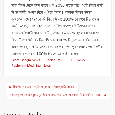
জন্য মিশন মোডে কাজ করছে এবং 2030 সালের আগে “নেট জিরো কার্বন
নিঃসরণকারী” হওয়ার দিকে এগিয়ে যাচ্ছে। খড়্গপুর বিভাগ সমস্ত
ব্রডগেজ রুটে (774.4 রুট কিলোমিটার) 100% রেলওয়ে বিদ্যুতায়ন
অর্জন করেছে। 09.02.2022 তারিখে খড়্গপুর ডিভিশনের সমগ্র
রূপসা-বাংরিপোসি সেকশনের বিদ্যুতায়নের কাজ শেষ হওয়ার সাথে সাথে,
বিভাগটি তার মোট রুট কিলোমিটারের 100% বিদ্যুতায়নের মাইলফলক
অর্জন করেছে। পশ্চিম মধ্য রেলওয়ের পর দক্ষিণ পূর্ব রেলওয়ে হল দ্বিতীয়
জোনাল রেলওয়ে যা 100% বিদ্যুতায়ন অর্জন করেছে।
Gram Bangla News
Indian Rail
KGP News
Pashchim Medinipur News
Post
বিজেপির থানাঘেরাও কর্মসূচী; আক্রমণাত্মক প্রিয়াঙ্কা টিব্রেওয়াল।
navigation
অগ্নিমিত্র পাল এবং তনুজা চক্রবর্তীকে মারধরের অভিযোগে পথ অবরোধ বিজেপি মহিলা মোর্চার।