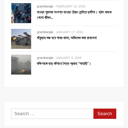
grambangla
FEBRUARY 10, 2026
হাওড়া পুরসভা সংলগ্ন হাওড়া ট্রেড সেন্টারে দুর্ঘটনা। হঠাৎ থমকে
গেলো জীবন…
grambangla
JANUARY 17, 2026
বাঁকুড়ায় শুরু হবে পাথর খাদন, অভিষেক কথা রাখলেন!
grambangla
JANUARY 4, 2026
দক্ষিণবঙ্গে হাড় কাঁপাবে শৈত্য প্রবাহ “পাহাড়ি”।
Search
for: