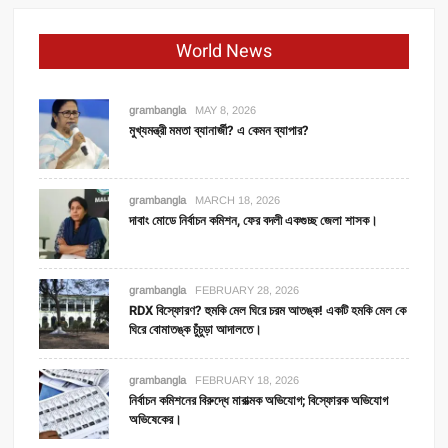
World News
grambangla
MAY 8, 2026
মুখ্যমন্ত্রী মমতা ব্যানার্জী? এ কেমন ব্যাপার?
grambangla
MARCH 18, 2026
দাবাং মোডে নির্বাচন কমিশন, ফের বদলী একগুচ্ছ জেলা শাসক।
grambangla
FEBRUARY 28, 2026
RDX বিস্ফোরণ? হুমকি মেল ঘিরে চরম আতঙ্ক! একটি হমকি মেল কে
ঘিরে বোমাতঙ্ক চুঁচুড়া আদালতে।
grambangla
FEBRUARY 18, 2026
নির্বাচন কমিশনের বিরুদ্ধে মারাত্মক অভিযোগ; বিস্ফোরক অভিযোগ
অভিষেকের।