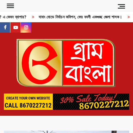
Skip
to
ী? এ কেমন ব্যাপার?
দাবাং মোডে নির্বাচন কমিশন, ফের বদলী একগুচ্ছ জেলা শাসক।
content
facebook
youtube
instagram
GR
BAN