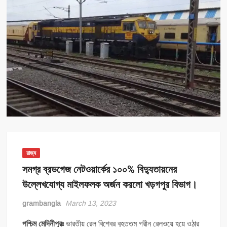
রাজ্য
সমগ্র ব্রডগেজ নেটওয়ার্কের ১০০% বিদ্যুতায়নের
উল্লেখযোগ্য মাইলফলক অর্জন করলো খড়গপুর বিভাগ।
grambangla
March 13, 2023
পশ্চিম মেদিনীপুরঃ
ভারতীয় রেল বিশ্বের বৃহত্তম গ্রীন রেলওয়ে হয়ে ওঠার