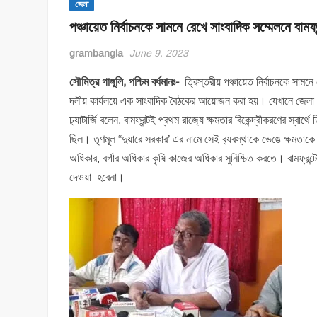
জেলা
পঞ্চায়েত নির্বাচনকে সামনে রেখে সাংবাদিক সম্মেলনে বামফ্
grambangla
June 9, 2023
সৌমিত্র গাঙ্গুলি, পশ্চিম বর্ধমানঃ-
ত্রিস্তরীয় পঞ্চায়েত নির্বাচনকে সামন
দলীয় কার্যলয়ে এক সাংবাদিক বৈঠকের আয়োজন করা হয়। যেখানে জেলা বামফ
চ‍্যাটার্জি বলেন, বামফ্রন্টই প্রথম রাজ‍্যে ক্ষমতার বিকেন্দ্রীকরণের স্বা
ছিল। তৃণমূল “দুয়ারে সরকার’ এর নামে সেই ব‍্যবস্থাকে ভেঙে ক্ষমতাকে ক
অধিকার, বর্গার অধিকার কৃষি কাজের অধিকার সুনিশ্চিত করতে। বামফ্
দেওয়া হবেনা।