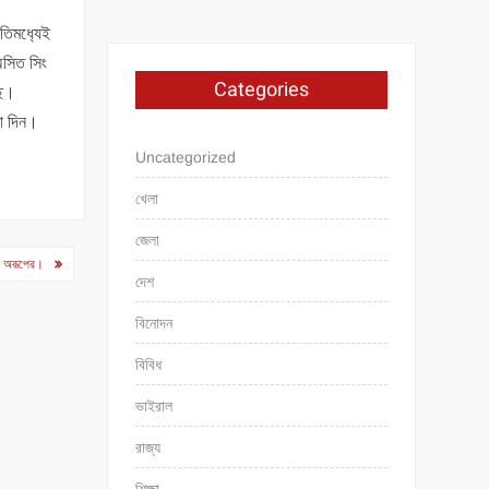
তিমধ‍্যেই
অসিত সিং
Categories
ছে।
মা দিন।
Uncategorized
খেলা
জেলা
্য অরূপের।
দেশ
বিনোদন
বিবিধ
ভাইরাল
রাজ্য