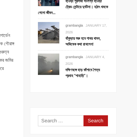
হাওড়া পুরসভা সংলগ্ন হাওড়া
ট্রেড সেন্টারে দুর্ঘটনা। হঠাৎ থমকে
গেলো জীবন…
grambangla
JANUARY 17,
2026
গার্ডেন
বাঁকুড়ায় শুরু হবে পাথর খাদন,
ে গৌরাঙ্গ
অভিষেক কথা রাখলেন!
ুরুত্ব
grambangla
JANUARY 4,
ষকের জমির
2026
করে
দক্ষিণবঙ্গে হাড় কাঁপাবে শৈত্য
প্রবাহ “পাহাড়ি”।
Search
for: