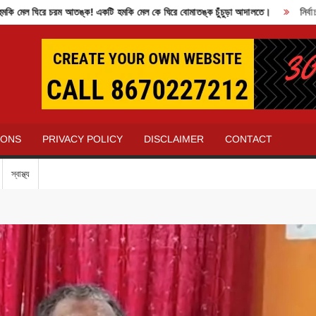
 ঘিরে চরম আতঙ্ক! একটি হমকি মেল কে ঘিরে বোমাতঙ্ক চুঁচুড়া আদালতে।
নির্বাচন কম
IONS
PRIVACY POLICY
DISCLAIMER
CONTACT
স্বাস্থ্য