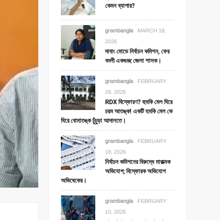
কেমন ব্যাপার?
grambangla
MARCH 18,
2026
দাবাং মোডে নির্বাচন কমিশন, ফের
বদলী একগুচ্ছ জেলা শাসক।
grambangla
FEBRUARY
28, 2026
RDX বিস্ফোরণ? হুমকি মেল ঘিরে
চরম আতঙ্ক! একটি হমকি মেল কে
ঘিরে বোমাতঙ্ক চুঁচুড়া আদালতে।
grambangla
FEBRUARY
18, 2026
নির্বাচন কমিশনের বিরুদ্ধে মারাত্মক
অভিযোগ; বিস্ফোরক অভিযোগ
অভিষেকের।
grambangla
FEBRUARY
10, 2026