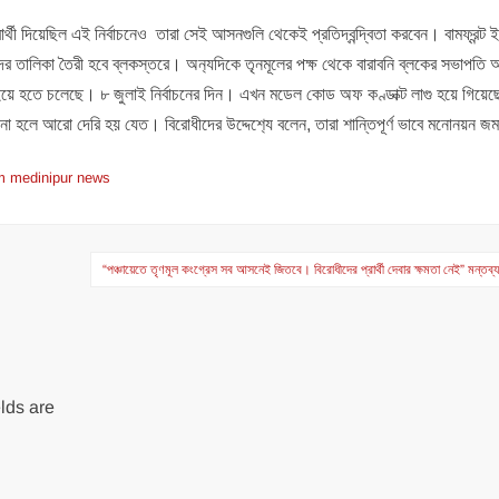
্রার্থী দিয়েছিল এই নির্বাচনেও তারা সেই আসনগুলি থেকেই প্রতিদ্বন্দ্বিতা করবেন। বামফ্রন্ট ই
ীদের তালিকা তৈরী হবে ব্লকস্তরে। অন‍্যদিকে তৃনমূলের পক্ষ থেকে বারাবনি ব্লকের সভাপতি 
লাইয়ে হতে চলেছে। ৮ জুলাই নির্বাচনের দিন। এখন মডেল কোড অফ কণ্ডাক্ট লাগু হয়ে গিয়ে
না হলে আরো দেরি হয় যেত। বিরোধীদের উদ্দেশ‍্যে বলেন, তারা শান্তিপূর্ণ ভাবে মনোনয়ন জ
m medinipur news
“পঞ্চায়েতে তৃণমূল কংগ্রেস সব আসনেই জিতবে। বিরোধীদের প্রার্থী দেবার ক্ষমতা নেই” মন্তব
lds are