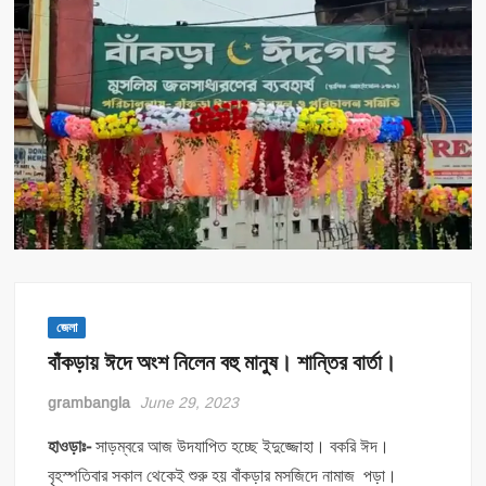
জেলা
বাঁকড়ায় ঈদে অংশ নিলেন বহু মানুষ। শান্তির বার্তা।
grambangla
June 29, 2023
হাওড়াঃ-
সাড়ম্বরে আজ উদযাপিত হচ্ছে ইদুজ্জোহা। বকরি ঈদ।
বৃহস্পতিবার সকাল থেকেই শুরু হয় বাঁকড়ার মসজিদে নামাজ পড়া।