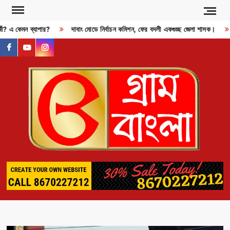
Skip
to
্জী? এ কেমন ব্যাপার?
দাবাং মোডে নির্বাচন কমিশন, ফের বদলী একগুচ্ছ জেলা শাসক।
content
facebook
youtube
instagram
GR
BAN