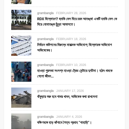
grambangla
FEBRUARY 28, 2026
RDX বিস্ফোরণ? হুমকি মেল ঘিরে চরম আতঙ্ক! একটি হমকি মেল কে
ঘিরে বোমাতঙ্ক চুঁচুড়া আদালতে।
grambangla
FEBRUARY 18, 2026
নির্বাচন কমিশনের বিরুদ্ধে মারাত্মক অভিযোগ; বিস্ফোরক অভিযোগ
অভিষেকের।
grambangla
FEBRUARY 10, 2026
হাওড়া পুরসভা সংলগ্ন হাওড়া ট্রেড সেন্টারে দুর্ঘটনা। হঠাৎ থমকে
গেলো জীবন…
grambangla
JANUARY 17, 2026
বাঁকুড়ায় শুরু হবে পাথর খাদন, অভিষেক কথা রাখলেন!
grambangla
JANUARY 4, 2026
দক্ষিণবঙ্গে হাড় কাঁপাবে শৈত্য প্রবাহ “পাহাড়ি”।