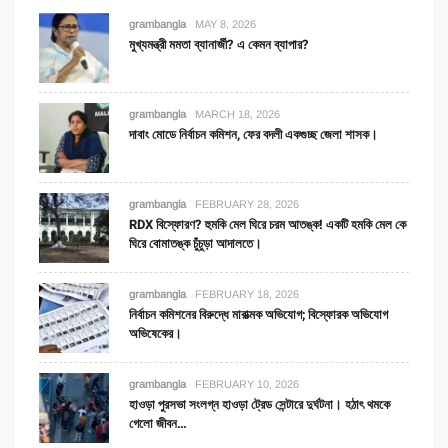
grambangla
MAY 8, 2026
মুখ্যমন্ত্রী মমতা ব্যানার্জী? এ কেমন ব্যাপার?
grambangla
MARCH 18, 2026
দাবাং মোডে নির্বাচন কমিশন, ফের বদলী একগুচ্ছ জেলা শাসক।
grambangla
FEBRUARY 28, 2026
RDX বিস্ফোরণ? হুমকি মেল ঘিরে চরম আতঙ্ক! একটি হমকি মেল কে
ঘিরে বোমাতঙ্ক চুঁচুড়া আদালতে।
grambangla
FEBRUARY 18, 2026
নির্বাচন কমিশনের বিরুদ্ধে মারাত্মক অভিযোগ; বিস্ফোরক অভিযোগ
অভিষেকের।
grambangla
FEBRUARY 10, 2026
হাওড়া পুরসভা সংলগ্ন হাওড়া ট্রেড সেন্টারে দুর্ঘটনা। হঠাৎ থমকে
গেলো জীবন…