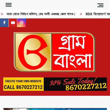
Skip
to
দাবাং মোডে নির্বাচন কমিশন, ফের বদলী একগুচ্ছ জেলা শাসক।
RDX বিস্ফোরণ? হুমকি
content
facebook
youtube
instagram
GR
BAN