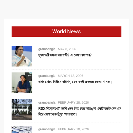
World News
grambangla
MAY 8, 2026
মুখ্যমন্ত্রী মমতা ব্যানার্জী? এ কেমন ব্যাপার?
grambangla
MARCH 18, 2026
দাবাং মোডে নির্বাচন কমিশন, ফের বদলী একগুচ্ছ জেলা শাসক।
grambangla
FEBRUARY 28, 2026
RDX বিস্ফোরণ? হুমকি মেল ঘিরে চরম আতঙ্ক! একটি হমকি মেল কে
ঘিরে বোমাতঙ্ক চুঁচুড়া আদালতে।
grambangla
FEBRUARY 18, 2026