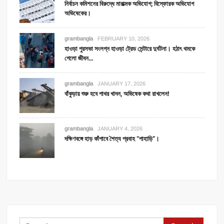
নির্বাচন কমিশনের বিরুদ্ধে মারাত্মক অভিযোগ; বিস্ফোরক অভিযোগ
অভিষেকের।
grambangla
FEBRUARY 10, 2026
হাওড়া পুরসভা সংলগ্ন হাওড়া ট্রেড সেন্টারে দুর্ঘটনা। হঠাৎ থমকে
গেলো জীবন…
grambangla
JANUARY 17, 2026
বাঁকুড়ায় শুরু হবে পাথর খাদন, অভিষেক কথা রাখলেন!
grambangla
JANUARY 4, 2026
দক্ষিণবঙ্গে হাড় কাঁপাবে শৈত্য প্রবাহ “পাহাড়ি”।
Search