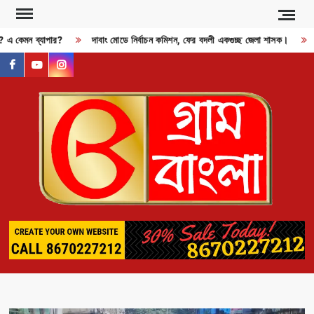
Skip
to
ী? এ কেমন ব্যাপার?
দাবাং মোডে নির্বাচন কমিশন, ফের বদলী একগুচ্ছ জেলা শাসক।
R
content
facebook
youtube
instagram
GR
BAN