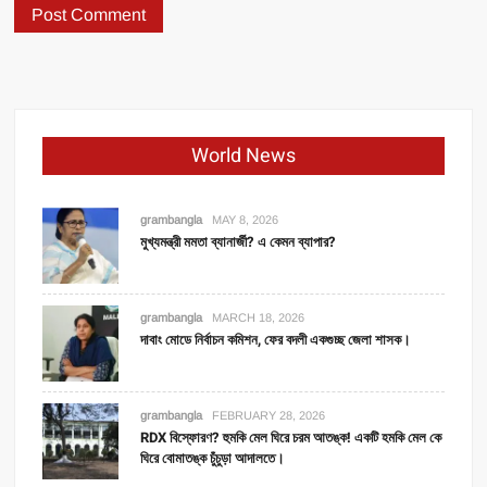
World News
grambangla
MAY 8, 2026
মুখ্যমন্ত্রী মমতা ব্যানার্জী? এ কেমন ব্যাপার?
grambangla
MARCH 18, 2026
দাবাং মোডে নির্বাচন কমিশন, ফের বদলী একগুচ্ছ জেলা শাসক।
grambangla
FEBRUARY 28, 2026
RDX বিস্ফোরণ? হুমকি মেল ঘিরে চরম আতঙ্ক! একটি হমকি মেল কে
ঘিরে বোমাতঙ্ক চুঁচুড়া আদালতে।