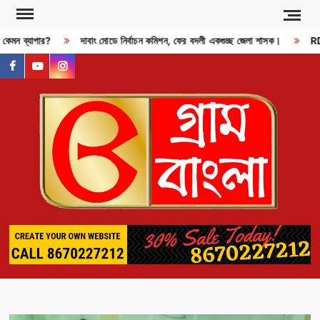
Skip
to
 কেমন ব্যাপার?
দাবাং মোডে নির্বাচন কমিশন, ফের বদলী একগুচ্ছ জেলা শাসক।
RDX 
content
facebook
youtube
instagram
GR
BAN