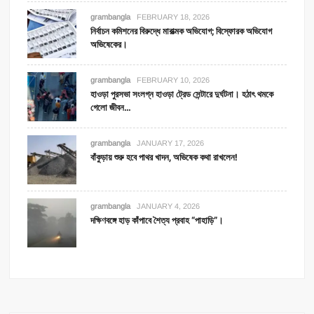
grambangla
FEBRUARY 18, 2026
নির্বাচন কমিশনের বিরুদ্ধে মারাত্মক অভিযোগ; বিস্ফোরক অভিযোগ
অভিষেকের।
grambangla
FEBRUARY 10, 2026
হাওড়া পুরসভা সংলগ্ন হাওড়া ট্রেড সেন্টারে দুর্ঘটনা। হঠাৎ থমকে
গেলো জীবন…
grambangla
JANUARY 17, 2026
বাঁকুড়ায় শুরু হবে পাথর খাদন, অভিষেক কথা রাখলেন!
grambangla
JANUARY 4, 2026
দক্ষিণবঙ্গে হাড় কাঁপাবে শৈত্য প্রবাহ “পাহাড়ি”।