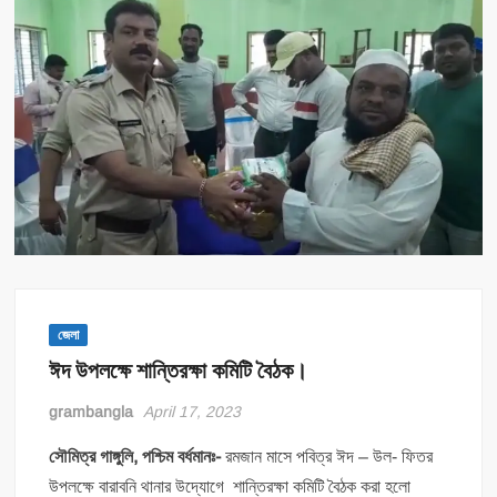
জেলা
ঈদ উপলক্ষে শান্তিরক্ষা কমিটি বৈঠক।
grambangla
April 17, 2023
সৌমিত্র গাঙ্গুলি, পশ্চিম বর্ধমানঃ-
রমজান মাসে পবিত্র ঈদ – উল- ফিতর
উপলক্ষে বারাবনি থানার উদ্যোগে শান্তিরক্ষা কমিটি বৈঠক করা হলো