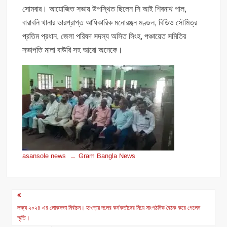
সোমবার। আয়োজিত সভায় উপস্থিত ছিলেন সি আই শিবনাথ পাল,
বারাবনি থানার ভারপ্রাপ্ত আধিকারিক মনোরঞ্জন মণ্ডল, বিডিও সৌমিত্র
প্রতিম প্রধান, জেলা পরিষদ সদস্য অসিত সিংহ, পঞ্চায়েত সমিতির
সভাপতি মালা বাউরি সহ আরো অনেকে।
asansole news
Gram Bangla News
Post
navigation
লক্ষ্য ২০২৪ এর লোকসভা নির্বাচন। হাওড়ায় দলের কর্মকর্তাদের নিয়ে সাংগঠনিক বৈঠক করে গেলেন
স্মৃতি।