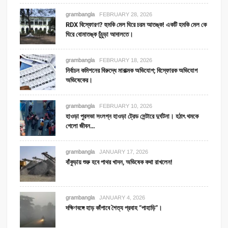
grambangla
FEBRUARY 28, 2026
RDX বিস্ফোরণ? হুমকি মেল ঘিরে চরম আতঙ্ক! একটি হমকি মেল কে
ঘিরে বোমাতঙ্ক চুঁচুড়া আদালতে।
grambangla
FEBRUARY 18, 2026
নির্বাচন কমিশনের বিরুদ্ধে মারাত্মক অভিযোগ; বিস্ফোরক অভিযোগ
অভিষেকের।
grambangla
FEBRUARY 10, 2026
হাওড়া পুরসভা সংলগ্ন হাওড়া ট্রেড সেন্টারে দুর্ঘটনা। হঠাৎ থমকে
গেলো জীবন…
grambangla
JANUARY 17, 2026
বাঁকুড়ায় শুরু হবে পাথর খাদন, অভিষেক কথা রাখলেন!
grambangla
JANUARY 4, 2026
দক্ষিণবঙ্গে হাড় কাঁপাবে শৈত্য প্রবাহ “পাহাড়ি”।