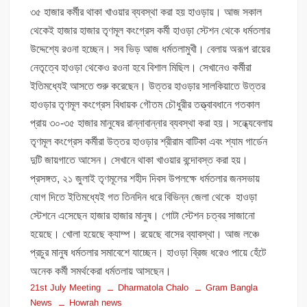
৩৫ হাজার কর্মীর থাকা খাওয়ার ব্যবস্থা করা হয় হাওড়ায়। আজ সকাল
থেকেই হাজার হাজার তৃণমূল কংগ্রেস কর্মী হাওড়া স্টেশন থেকে ধর্মতলার
উদ্দেশ্যে রওনা হচ্ছেন। সব ভিড় আজ ধর্মতলামুখী। বেলায় অরূপ রায়ের
নেতৃত্বে হাওড়া থেকেও রওনা হবে বিশাল মিছিল। সেখানেও কর্মীরা
ইতিমধ্যেই আসতে শুরু করেছেন। উত্তর হাওড়ার সালকিয়াতে উত্তর
হাওড়ার তৃণমূল কংগ্রেস বিধায়ক গৌতম চৌধুরীর তত্ত্বাবধানে গতকাল
প্রায় ৩০-৩৫ হাজার মানুষের রান্নাবান্নার ব্যবস্থা করা হয়। সন্ধ্যেবেলায়
তৃণমূল কংগ্রেস কর্মীরা উত্তর হাওড়ার শ্রীরাম বাটিকা এবং শ্যাম গার্ডেন
দুটি জায়গাতে আসেন। সেখানে থাকা খাওয়ার বন্দোবস্ত করা হয়।
প্রসঙ্গত, ২১ জুলাই তৃণমূলের শহীদ দিবস উপলক্ষে ধর্মতলার জনসভায়
যোগ দিতে ইতিমধ্যেই গত তিনদিন ধরে বিভিন্ন জেলা থেকে হাওড়া
স্টেশনে এসেছেন হাজার হাজার মানুষ। গোটা স্টেশন চত্বর সাজানো
হয়েছে। খোলা হয়েছে ক্যাম্প। রয়েছে বাসের ব্যাবস্থা। আজ লঞ্চে
প্রচুর মানুষ ধর্মতলার সমাবেশে যাচ্ছেন। হাওড়া ব্রিজ ধরেও পায়ে হেঁটে
অনেক কর্মী সমর্থকেরা ধর্মতলায় আসছেন।
21st July Meeting
Dharmatola Chalo
Gram Bangla
News
Howrah news