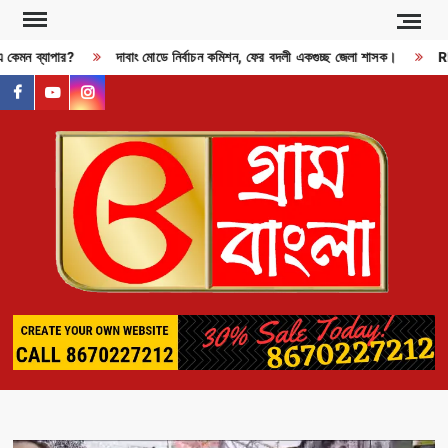
Skip
to
এ কেমন ব্যাপার?
দাবাং মোডে নির্বাচন কমিশন, ফের বদলী একগুচ্ছ জেলা শাসক।
RDX
content
facebook
youtube
instagram
GR
BAN