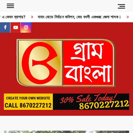
Skip
to
ী? এ কেমন ব্যাপার?
দাবাং মোডে নির্বাচন কমিশন, ফের বদলী একগুচ্ছ জেলা শাসক।
R
content
facebook
youtube
instagram
GR
BAN