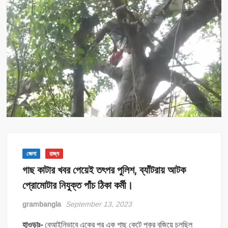
জেলা
রাজ্য
গাছ কাটার খবর পেয়েই তৎপর পুলিশ, ব্যাঁটরায় আটক
প্রোমোটার নিযুক্ত পাঁচ ঠিকা কর্মী।
grambangla
September 13, 2023
হাওড়াঃ-
বেআইনিভাবে একের পর এক গাছ কেটে পুকুর বুজিয়ে চলছিল