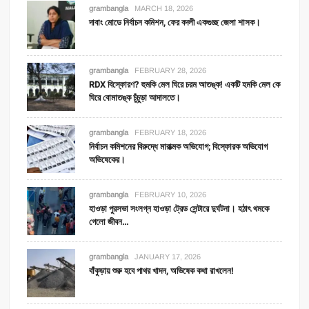
grambangla
MARCH 18, 2026
দাবাং মোডে নির্বাচন কমিশন, ফের বদলী একগুচ্ছ জেলা শাসক।
grambangla
FEBRUARY 28, 2026
RDX বিস্ফোরণ? হুমকি মেল ঘিরে চরম আতঙ্ক! একটি হমকি মেল কে
ঘিরে বোমাতঙ্ক চুঁচুড়া আদালতে।
grambangla
FEBRUARY 18, 2026
নির্বাচন কমিশনের বিরুদ্ধে মারাত্মক অভিযোগ; বিস্ফোরক অভিযোগ
অভিষেকের।
grambangla
FEBRUARY 10, 2026
হাওড়া পুরসভা সংলগ্ন হাওড়া ট্রেড সেন্টারে দুর্ঘটনা। হঠাৎ থমকে
গেলো জীবন…
grambangla
JANUARY 17, 2026
বাঁকুড়ায় শুরু হবে পাথর খাদন, অভিষেক কথা রাখলেন!