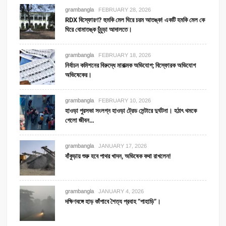
grambangla
FEBRUARY 28, 2026
RDX বিস্ফোরণ? হুমকি মেল ঘিরে চরম আতঙ্ক! একটি হমকি মেল কে
ঘিরে বোমাতঙ্ক চুঁচুড়া আদালতে।
grambangla
FEBRUARY 18, 2026
নির্বাচন কমিশনের বিরুদ্ধে মারাত্মক অভিযোগ; বিস্ফোরক অভিযোগ
অভিষেকের।
grambangla
FEBRUARY 10, 2026
হাওড়া পুরসভা সংলগ্ন হাওড়া ট্রেড সেন্টারে দুর্ঘটনা। হঠাৎ থমকে
গেলো জীবন…
grambangla
JANUARY 17, 2026
বাঁকুড়ায় শুরু হবে পাথর খাদন, অভিষেক কথা রাখলেন!
grambangla
JANUARY 4, 2026
দক্ষিণবঙ্গে হাড় কাঁপাবে শৈত্য প্রবাহ “পাহাড়ি”।