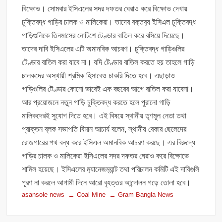
বিক্ষোভ। সোমবার ইসিএলের সদর দফতর ঘেরাও করে বিক্ষোভ দেখায়
চুক্তিবদ্ধ গাড়ির চালক ও মালিকেরা। তাদের বক্তব‍্য ইসিএল চুক্তিবদ্ধ
গাড়িগুলিকে তিনমাসের নোটিশে টেণ্ডার বাতিল করে বসিয়ে দিয়েছে।
তাদের দাবি ইসিএলের এটি অমানবিক আচরণ। চুক্তিবদ্ধ গাড়িগুলির
টেণ্ডার বাতিল করা যাবে না। যদি টেণ্ডার বাতিল করতে হয় তাহলে গাড়ি
চালকদের অস্থায়ী শ্রমিক হিসাবেও চাকরি দিতে হবে। এছাড়াও
গাড়িগুলির টেণ্ডার কোনো ভাবেই এক বছরের আগে বাতিল করা যাবেনা।
আর প্রয়োজনে নতুন গাড়ি চুক্তিবদ্ধ করতে হলে পুরানো গাড়ি
মালিকদেরই সুযোগ দিতে হবে। এই বিষয়ে স্থানীয় তৃণমূল নেতা তথা
প্রাক্তন ব্লক সভাপতি বিমান আচার্য বলেন, স্থানীয় বেকার ছেলেদের
রোজগারের পথ বন্ধ করে ইসিএল অমানবিক আচরণ করছে। এর বিরুদ্ধে
গাড়ির চালক ও মালিকেরা ইসিএলের সদর দফতর ঘেরাও করে বিক্ষোভে
শামিল হয়েছে। ইসিএলের ম‍্যানেজম‍্যান্ট তথা পরিচালন কমিটি এই দাবিগুলি
পূরণ না করলে আগামী দিনে আরো বৃহত্তর আন্দোলন গড়ে তোলা হবে।
asansole news
Coal Mine
Gram Bangla News