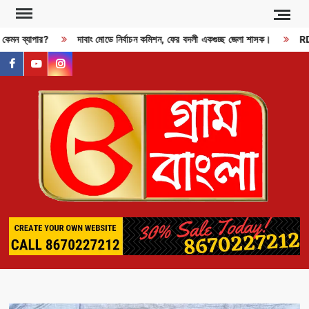
Skip
to
 কেমন ব্যাপার?
দাবাং মোডে নির্বাচন কমিশন, ফের বদলী একগুচ্ছ জেলা শাসক।
RDX 
content
facebook
youtube
instagram
GR
BAN