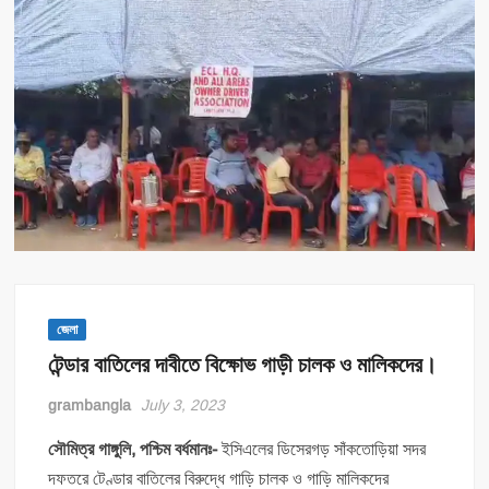
জেলা
টেন্ডার বাতিলের দাবীতে বিক্ষোভ গাড়ী চালক ও মালিকদের।
grambangla
July 3, 2023
সৌমিত্র গাঙ্গুলি, পশ্চিম বর্ধমানঃ-
ইসিএলের ডিসেরগড় সাঁকতোড়িয়া সদর
দফতরে টেণ্ডার বাতিলের বিরুদ্ধে গাড়ি চালক ও গাড়ি মালিকদের