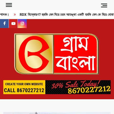
Skip
to
 শাসক।
RDX বিস্ফোরণ? হুমকি মেল ঘিরে চরম আতঙ্ক! একটি হমকি মেল কে ঘিরে বোমাতঙ
content
facebook
youtube
instagram
GR
BAN