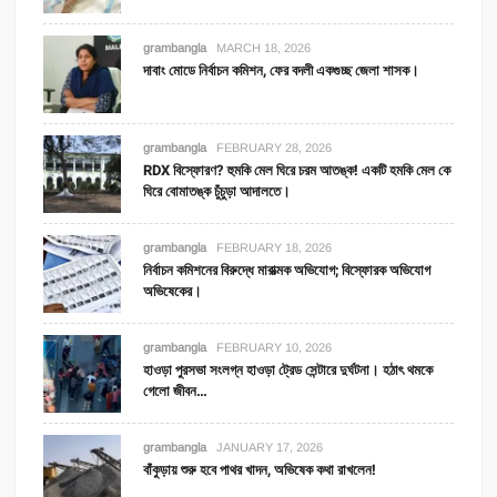
grambangla
MARCH 18, 2026
দাবাং মোডে নির্বাচন কমিশন, ফের বদলী একগুচ্ছ জেলা শাসক।
grambangla
FEBRUARY 28, 2026
RDX বিস্ফোরণ? হুমকি মেল ঘিরে চরম আতঙ্ক! একটি হমকি মেল কে
ঘিরে বোমাতঙ্ক চুঁচুড়া আদালতে।
grambangla
FEBRUARY 18, 2026
নির্বাচন কমিশনের বিরুদ্ধে মারাত্মক অভিযোগ; বিস্ফোরক অভিযোগ
অভিষেকের।
grambangla
FEBRUARY 10, 2026
হাওড়া পুরসভা সংলগ্ন হাওড়া ট্রেড সেন্টারে দুর্ঘটনা। হঠাৎ থমকে
গেলো জীবন…
grambangla
JANUARY 17, 2026
বাঁকুড়ায় শুরু হবে পাথর খাদন, অভিষেক কথা রাখলেন!