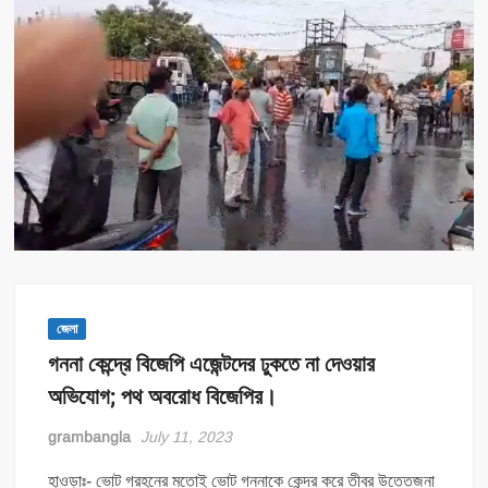
জেলা
গননা কেন্দ্রে বিজেপি এজেন্টদের ঢুকতে না দেওয়ার
অভিযোগ; পথ অবরোধ বিজেপির।
grambangla
July 11, 2023
হাওড়াঃ- ভোট গ্রহনের মতোই ভোট গননাকে কেন্দ্র করে তীব্র উত্তেজনা