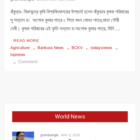
বাঁকুড়াঃ- বিধানচন্দ্র কৃষি বিশ্ববিদ্যালয়ের উপাচার্য হলেন বাঁকুড়ার কৃষক পরিবারের
সু সন্তান ড: অশোক কুমার পাত্র। পিতা মদন মোহন পাত্র,মাতা গৌরী
দেবী। কৃষক পরিবারের এই কৃতি সন্তান ড:অশোক কুমার পাত্র, যিনি …
READ MORE
Agriculture
Bankura News
BCKV
todaysnews
topnews
on
Comment
বিধানচন্দ্র
কৃষি
বিশ্ববিদ্যালয়ের
উপাচার্য
হলেন
বাঁকুড়ার
কৃষক
World News
সন্তান।
grambangla
MAY 8, 2026