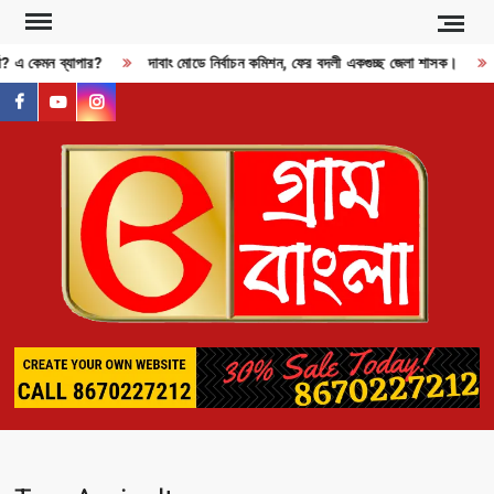
Skip
to
্জী? এ কেমন ব্যাপার?
দাবাং মোডে নির্বাচন কমিশন, ফের বদলী একগুচ্ছ জেলা শাসক।
content
facebook
youtube
instagram
GR
BAN