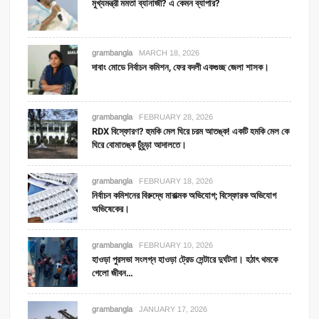
মুখ্যমন্ত্রী মমতা ব্যানার্জী? এ কেমন ব্যাপার?
grambangla
MARCH 18, 2026
দাবাং মোডে নির্বাচন কমিশন, ফের বদলী একগুচ্ছ জেলা শাসক।
grambangla
FEBRUARY 28, 2026
RDX বিস্ফোরণ? হুমকি মেল ঘিরে চরম আতঙ্ক! একটি হমকি মেল কে
ঘিরে বোমাতঙ্ক চুঁচুড়া আদালতে।
grambangla
FEBRUARY 18, 2026
নির্বাচন কমিশনের বিরুদ্ধে মারাত্মক অভিযোগ; বিস্ফোরক অভিযোগ
অভিষেকের।
grambangla
FEBRUARY 10, 2026
হাওড়া পুরসভা সংলগ্ন হাওড়া ট্রেড সেন্টারে দুর্ঘটনা। হঠাৎ থমকে
গেলো জীবন…
grambangla
JANUARY 17, 2026