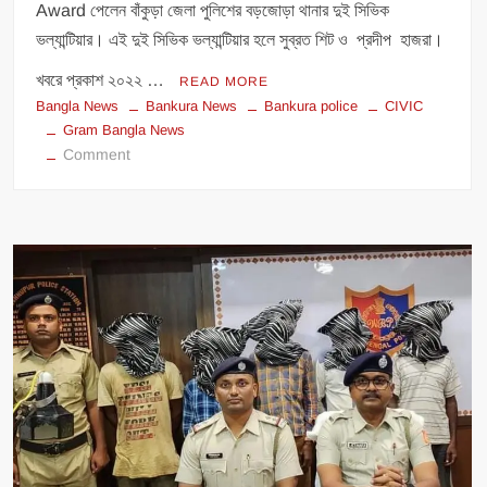
Award পেলেন বাঁকুড়া জেলা পুলিশের বড়জোড়া থানার দুই সিভিক
ভল্যান্টিয়ার। এই দুই সিভিক ভল্যান্টিয়ার হলে সুব্রত শিট ও প্রদীপ হাজরা।
খবরে প্রকাশ ২০২২ …
READ MORE
Bangla News
Bankura News
Bankura police
CIVIC
Gram Bangla News
on
Comment
সাহসিকতার
জন্য
2022
সালের
Chief
Minister’s
Bravery
Award
পেলেন
দু’জন
সিভিক
ভলান্টিয়ার।