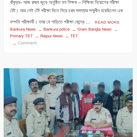
বাঁকুড়াঃ- আজ রাজ্য জুড়ে অনুষ্ঠিত হল শিক্ষক – শিক্ষিকা নিয়োগের পরীক্ষা
টেট। আর সেই টেট পরীক্ষা দিতে গিয়ে চরম সমস্যার সম্মুখীন হয়েছিলেন এক
দম্পতি পরীক্ষার্থী। তারা যে গাড়িতে পরীক্ষা কেন্দ্রে …
READ MORE
Bankura News
Bankura police
Gram Bangla News
Primary TET
Raipur News
TET
on
Comment
ফের
মানবিকতার
অনন্য
নজির
গড়লো
বাঁকুড়া
পুলিশ।