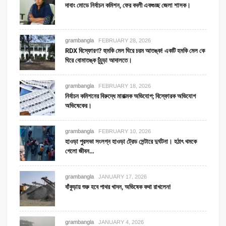
দাবাং মোডে নির্বাচন কমিশন, ফের বদলী একগুচ্ছ জেলা শাসক।
grambangla
FEBRUARY 28, 2026
RDX বিস্ফোরণ? হুমকি মেল ঘিরে চরম আতঙ্ক! একটি হমকি মেল কে
ঘিরে বোমাতঙ্ক চুঁচুড়া আদালতে।
grambangla
FEBRUARY 18, 2026
নির্বাচন কমিশনের বিরুদ্ধে মারাত্মক অভিযোগ; বিস্ফোরক অভিযোগ
অভিষেকের।
grambangla
FEBRUARY 10, 2026
হাওড়া পুরসভা সংলগ্ন হাওড়া ট্রেড সেন্টারে দুর্ঘটনা। হঠাৎ থমকে
গেলো জীবন…
grambangla
JANUARY 17, 2026
বাঁকুড়ায় শুরু হবে পাথর খাদন, অভিষেক কথা রাখলেন!
grambangla
JANUARY 4, 2026