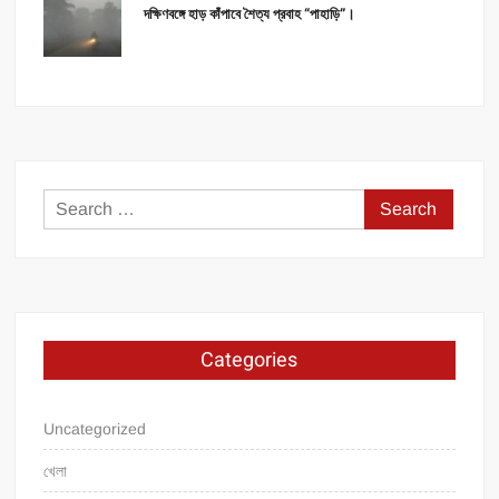
দক্ষিণবঙ্গে হাড় কাঁপাবে শৈত্য প্রবাহ “পাহাড়ি”।
Search
for:
Categories
Uncategorized
খেলা