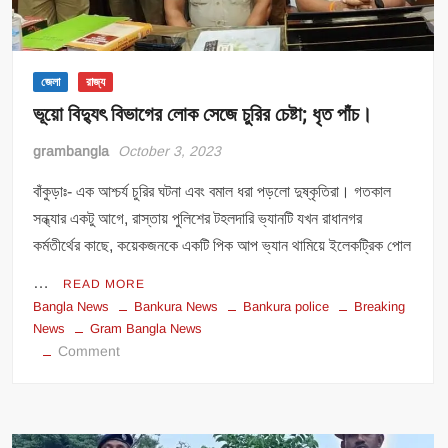
জেলা
রাজ্য
ভূয়ো বিদ্যুৎ বিভাগের লোক সেজে চুরির চেষ্টা; ধৃত পাঁচ।
grambangla
October 3, 2023
বাঁকুড়াঃ- এক আশ্চর্য চুরির ঘটনা এবং বমাল ধরা পড়লো দুষ্কৃতিরা। গতকাল
সন্ধ্যার একটু আগে, রাস্তায় পুলিশের টহলদারি ভ্যানটি যখন রাধানগর
কর্মতীর্থের কাছে, কয়েকজনকে একটি পিক আপ ভ্যান থামিয়ে ইলেকট্রিক পোল
…
READ MORE
Bangla News
Bankura News
Bankura police
Breaking
News
Gram Bangla News
on
Comment
ভূয়ো
বিদ্যুৎ
বিভাগের
লোক