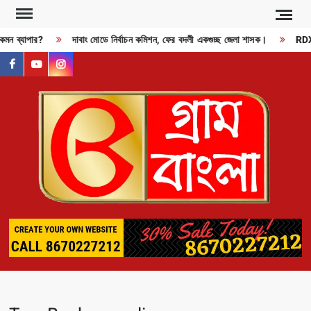
Skip
to
ন ব্যাপার?
দাবাং মোডে নির্বাচন কমিশন, ফের বদলী একগুচ্ছ জেলা শাসক।
RDX বিস
content
facebook
youtube
instagram
GR
BAN