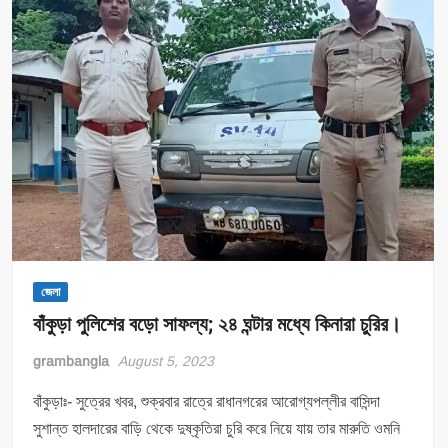
সেজে
চুরির
চেষ্টা;
ধৃত
পাঁচ।
জেলা
বাঁকুড়া পুলিশের বড়ো সাফল্য; ২৪ ঘন্টার মধ্যে কিনারা চুরির।
grambangla
August 5, 2023
বাঁকুড়াঃ- সুত্রের খবর, শুক্রবার রাত্রে রাধানগরের আরোগ্যপল্লীর বাসিন্দা
সুশান্ত হালদারের বাড়ি থেকে দুষ্কৃতিরা চুরি করে নিয়ে যায় তার মারুতি ওমনি