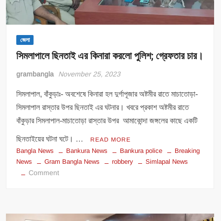
জেলা
সিমলাপালে ছিনতাই এর কিনারা করলো পুলিশ; গ্রেফতার চার।
grambangla
November 25, 2023
সিমলাপাল, বাঁকুড়াঃ- অবশেষে কিনারা হল দুর্গাপূজার অষ্টমীর রাতে মাচাতোড়া-
সিমলাপাল রাস্তার উপর ছিনতাই এর ঘটনার। খবরে প্রকাশ অষ্টমীর রাতে
বাঁকুড়ার সিমলাপাল-মাচাতোড়া রাস্তার উপর আমাকোন্দা জঙ্গলের কাছে একটি
ছিনতাইয়ের ঘটনা ঘটে। …
READ MORE
Bangla News
Bankura News
Bankura police
Breaking
News
Gram Bangla News
robbery
Simlapal News
on
Comment
সিমলাপালে
ছিনতাই
এর
কিনারা