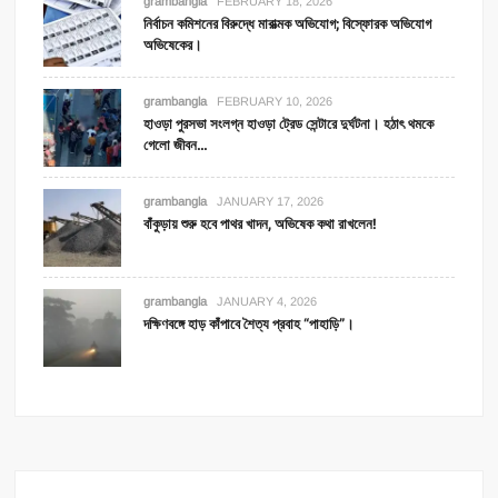
grambangla
FEBRUARY 18, 2026
নির্বাচন কমিশনের বিরুদ্ধে মারাত্মক অভিযোগ; বিস্ফোরক অভিযোগ
অভিষেকের।
grambangla
FEBRUARY 10, 2026
হাওড়া পুরসভা সংলগ্ন হাওড়া ট্রেড সেন্টারে দুর্ঘটনা। হঠাৎ থমকে
গেলো জীবন…
grambangla
JANUARY 17, 2026
বাঁকুড়ায় শুরু হবে পাথর খাদন, অভিষেক কথা রাখলেন!
grambangla
JANUARY 4, 2026
দক্ষিণবঙ্গে হাড় কাঁপাবে শৈত্য প্রবাহ “পাহাড়ি”।