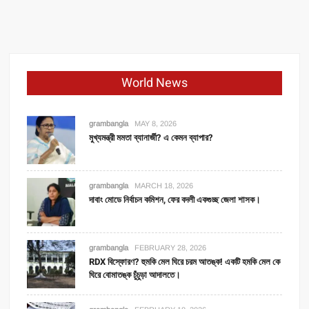
পঞ্চায়েত
ভোটে
সবকটা
আসনই
আমাদের
World News
লক্ষ্য।
হাওড়ায়
বললেন
grambangla
MAY 8, 2026
চন্দ্রিমা।
মুখ্যমন্ত্রী মমতা ব্যানার্জী? এ কেমন ব্যাপার?
grambangla
MARCH 18, 2026
দাবাং মোডে নির্বাচন কমিশন, ফের বদলী একগুচ্ছ জেলা শাসক।
grambangla
FEBRUARY 28, 2026
RDX বিস্ফোরণ? হুমকি মেল ঘিরে চরম আতঙ্ক! একটি হমকি মেল কে
ঘিরে বোমাতঙ্ক চুঁচুড়া আদালতে।