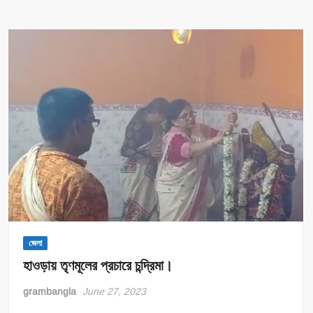
গো
ঠাকুরপো”,
অমিত
শাহকে
কটাক্ষ
চন্দ্রিমার।
জেলা
হাওড়ায় তৃণমূলের প্রচারে চন্দ্রিমা।
grambangla
June 27, 2023