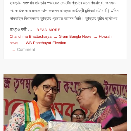
হাওড়াঃ- মঙ্গলবার হাওড়ায় পঞ্চায়েত ভোটের প্রচারে এসে পদযাত্রা, জনসভা
থেকে শুরু করে জনসংযোগ করলেন রাজ্যের অর্থমন্ত্রী চন্দ্রিমা ভট্টাচার্য। এদিন
সাঁকরাইল বিধানসভার কান্দুয়ায় প্রচারে আসেন তিনি। কান্দুয়ায় বৃষ্টির দুর্যোগের
মধ্যেও কর্মী …
READ MORE
Chandrima Bhattacharya
Gram Bangla News
Howrah
news
WB Panchayat Election
on
Comment
হাওড়ায়
তৃণমূলের
প্রচারে
চন্দ্রিমা।