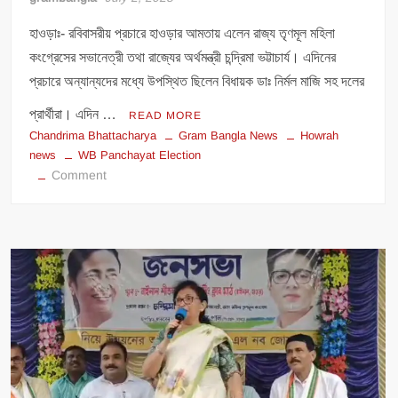
হাওড়াঃ- রবিবাসরীয় প্রচারে হাওড়ার আমতায় এলেন রাজ্য তৃণমূল মহিলা
কংগ্রেসের সভানেত্রী তথা রাজ্যের অর্থমন্ত্রী চন্দ্রিমা ভট্টাচার্য। এদিনের
প্রচারে অন্যান্যদের মধ্যে উপস্থিত ছিলেন বিধায়ক ডাঃ নির্মল মাজি সহ দলের
প্রার্থীরা। এদিন …
READ MORE
Chandrima Bhattacharya
Gram Bangla News
Howrah
news
WB Panchayat Election
on
Comment
আমতায়
প্রচারে
চন্দ্রিমা,
সাংবাদিকদের
মুখোমুখি
হয়ে
মুখ
খুললেন
রাজ্যপাল
প্রসঙ্গেও।