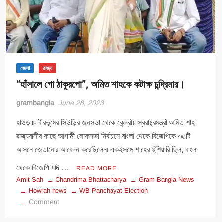
জেলা
রাজ্য
“হাঁসালে গো ঠাকুরপো”, অমিত শাহকে কটাক্ষ চন্দ্রিমার।
grambangla
June 28, 2023
হাওড়াঃ- বীরভূমের সিউড়ির জনসভা থেকে কেন্দ্রীয় স্বরাষ্ট্রমন্ত্রী অমিত শাহ
রাজ্যবাসীর কাছে আগামী লোকসভা নির্বাচনে বাংলা থেকে বিজেপিকে ৩৫টি
আসনে জেতানোর আবেদন করেছিলেন৷ একইসঙ্গে শাহের হুঁশিয়ারি ছিল, বাংলা
থেকে বিজেপি যদি …
READ MORE
Amit Sah
Chandrima Bhattacharya
Gram Bangla News
Howrah news
WB Panchayat Election
on
Comment
“হাঁসালে