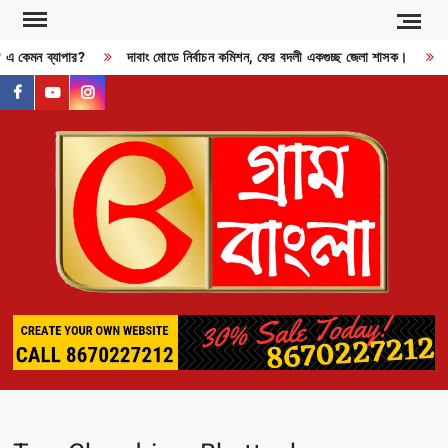
Skip
to
 এ কেমন ব্যাপার?
দাবাং মোডে নির্বাচন কমিশন, ফের বদলী একগুচ্ছ জেলা শাসক।
RD
content
facebook
youtube
instagram
GR
BAN