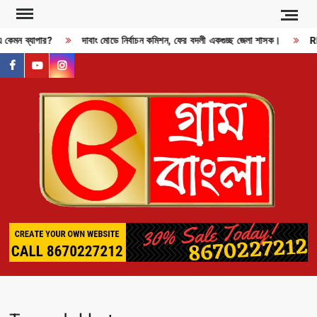
Skip
to
এ কেমন ব্যাপার?
দাবাং মোডে নির্বাচন কমিশন, ফের বদলী একগুচ্ছ জেলা শাসক।
RDX
content
facebook
youtube
instagram
GR
BAN