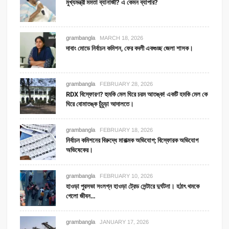
মুখ্যমন্ত্রী মমতা ব্যানার্জী? এ কেমন ব্যাপার?
grambangla
MARCH 18, 2026
দাবাং মোডে নির্বাচন কমিশন, ফের বদলী একগুচ্ছ জেলা শাসক।
grambangla
FEBRUARY 28, 2026
RDX বিস্ফোরণ? হুমকি মেল ঘিরে চরম আতঙ্ক! একটি হমকি মেল কে
ঘিরে বোমাতঙ্ক চুঁচুড়া আদালতে।
grambangla
FEBRUARY 18, 2026
নির্বাচন কমিশনের বিরুদ্ধে মারাত্মক অভিযোগ; বিস্ফোরক অভিযোগ
অভিষেকের।
grambangla
FEBRUARY 10, 2026
হাওড়া পুরসভা সংলগ্ন হাওড়া ট্রেড সেন্টারে দুর্ঘটনা। হঠাৎ থমকে
গেলো জীবন…
grambangla
JANUARY 17, 2026