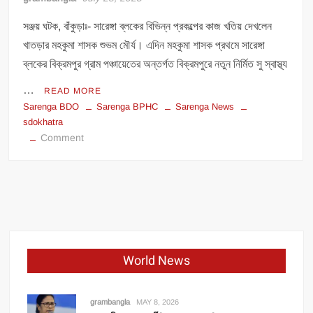
সঞ্জয় ঘটক, বাঁকুড়াঃ- সারেঙ্গা ব্লকের বিভিন্ন প্রকল্পের কাজ খতিয় দেখলেন
খাতড়ার মহকুমা শাসক শুভম মৌর্য। এদিন মহকুমা শাসক প্রথমে সারেঙ্গা
ব্লকের বিক্রমপুর গ্রাম পঞ্চায়েতের অন্তর্গত বিক্রমপুরে নতুন নির্মিত সু স্বাস্থ্য
…
READ MORE
Sarenga BDO
Sarenga BPHC
Sarenga News
sdokhatra
on
Comment
ব্লকের
বিভিন্ন
প্রকল্পের
কাজ
খতিয়ে
দেখলেন
মহকুমা
World News
শাসক।
grambangla
MAY 8, 2026