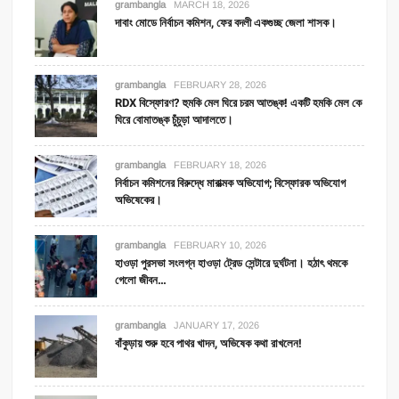
grambangla
MARCH 18, 2026
দাবাং মোডে নির্বাচন কমিশন, ফের বদলী একগুচ্ছ জেলা শাসক।
grambangla
FEBRUARY 28, 2026
RDX বিস্ফোরণ? হুমকি মেল ঘিরে চরম আতঙ্ক! একটি হমকি মেল কে
ঘিরে বোমাতঙ্ক চুঁচুড়া আদালতে।
grambangla
FEBRUARY 18, 2026
নির্বাচন কমিশনের বিরুদ্ধে মারাত্মক অভিযোগ; বিস্ফোরক অভিযোগ
অভিষেকের।
grambangla
FEBRUARY 10, 2026
হাওড়া পুরসভা সংলগ্ন হাওড়া ট্রেড সেন্টারে দুর্ঘটনা। হঠাৎ থমকে
গেলো জীবন…
grambangla
JANUARY 17, 2026
বাঁকুড়ায় শুরু হবে পাথর খাদন, অভিষেক কথা রাখলেন!