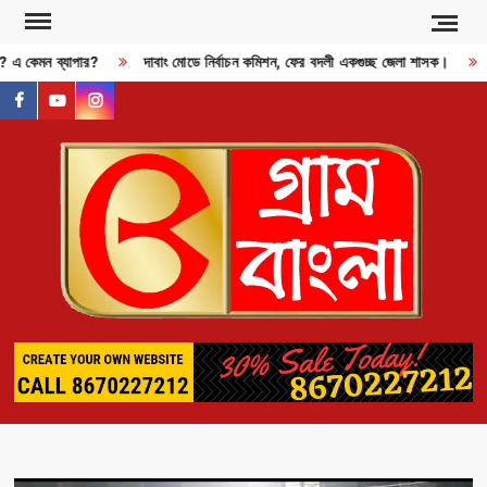
Skip
to
জী? এ কেমন ব্যাপার?
দাবাং মোডে নির্বাচন কমিশন, ফের বদলী একগুচ্ছ জেলা শাসক।
content
facebook
youtube
instagram
GR
BAN