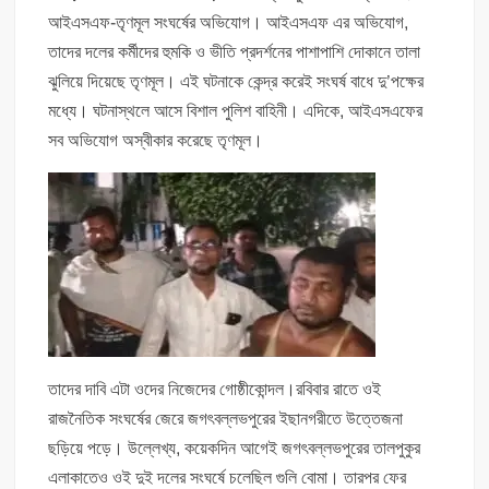
আইএসএফ-তৃণমূল সংঘর্ষের অভিযোগ। আইএসএফ এর অভিযোগ,
তাদের দলের কর্মীদের হুমকি ও ভীতি প্রদর্শনের পাশাপাশি দোকানে তালা
ঝুলিয়ে দিয়েছে তৃণমূল। এই ঘটনাকে কেন্দ্র করেই সংঘর্ষ বাধে দু’পক্ষের
মধ্যে। ঘটনাস্থলে আসে বিশাল পুলিশ বাহিনী। এদিকে, আইএসএফের
সব অভিযোগ অস্বীকার করেছে তৃণমূল।
তাদের দাবি এটা ওদের নিজেদের গোষ্ঠীকোন্দল।রবিবার রাতে ওই
রাজনৈতিক সংঘর্ষের জেরে জগৎবল্লভপুরের ইছানগরীতে উত্তেজনা
ছড়িয়ে পড়ে। উল্লেখ্য, কয়েকদিন আগেই জগৎবল্লভপুরের তালপুকুর
এলাকাতেও ওই দুই দলের সংঘর্ষে চলেছিল গুলি বোমা। তারপর ফের