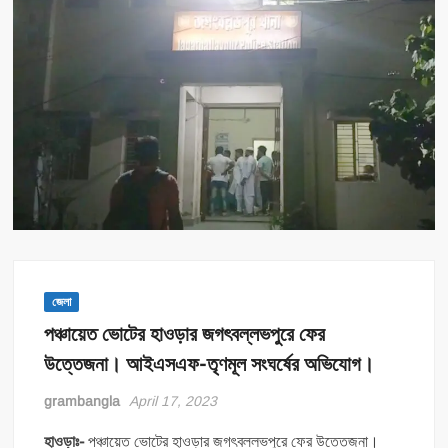
জেলা
পঞ্চায়েত ভোটের হাওড়ার জগৎবল্লভপুরে ফের
উত্তেজনা। আইএসএফ-তৃণমূল সংঘর্ষের অভিযোগ।
grambangla
April 17, 2023
হাওড়াঃ-
পঞ্চায়েত ভোটের হাওড়ার জগৎবল্লভপুরে ফের উত্তেজনা।