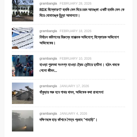
grambangla
FEBRUARY 28, 2026
RDX বিস্ফোরণ? হুমকি মেল ঘিরে চরম আতঙ্ক! একটি হমকি মেল কে
ঘিরে বোমাতঙ্ক চুঁচুড়া আদালতে।
grambangla
FEBRUARY 18, 2026
নির্বাচন কমিশনের বিরুদ্ধে মারাত্মক অভিযোগ; বিস্ফোরক অভিযোগ
অভিষেকের।
grambangla
FEBRUARY 10, 2026
হাওড়া পুরসভা সংলগ্ন হাওড়া ট্রেড সেন্টারে দুর্ঘটনা। হঠাৎ থমকে
গেলো জীবন…
grambangla
JANUARY 17, 2026
বাঁকুড়ায় শুরু হবে পাথর খাদন, অভিষেক কথা রাখলেন!
grambangla
JANUARY 4, 2026
দক্ষিণবঙ্গে হাড় কাঁপাবে শৈত্য প্রবাহ “পাহাড়ি”।