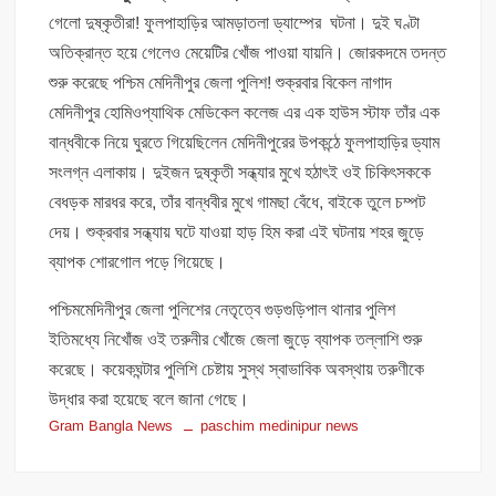
গেলো দুষ্কৃতীরা! ফুলপাহাড়ির আমড়াতলা ড্যাম্পের ঘটনা। দুই ঘণ্টা
অতিক্রান্ত হয়ে গেলেও মেয়েটির খোঁজ পাওয়া যায়নি। জোরকদমে তদন্ত
শুরু করেছে পশ্চিম মেদিনীপুর জেলা পুলিশ! শুক্রবার বিকেল নাগাদ
মেদিনীপুর হোমিওপ্যাথিক মেডিকেল কলেজ এর এক হাউস স্টাফ তাঁর এক
বান্ধবীকে নিয়ে ঘুরতে গিয়েছিলেন মেদিনীপুরের উপকন্ঠে ফুলপাহাড়ির ড্যাম
সংলগ্ন এলাকায়। দুইজন দুষ্কৃতী সন্ধ্যার মুখে হঠাৎই ওই চিকিৎসককে
বেধড়ক মারধর করে, তাঁর বান্ধবীর মুখে গামছা বেঁধে, বাইকে তুলে চম্পট
দেয়। শুক্রবার সন্ধ্যায় ঘটে যাওয়া হাড় হিম করা এই ঘটনায় শহর জুড়ে
ব্যাপক শোরগোল পড়ে গিয়েছে।
পশ্চিমমেদিনীপুর জেলা পুলিশের নেতৃত্বে গুড়গুড়িপাল থানার পুলিশ
ইতিমধ্যে নিখোঁজ ওই তরুনীর খোঁজে জেলা জুড়ে ব্যাপক তল্লাশি শুরু
করেছে। কয়েকঘন্টার পুলিশি চেষ্টায় সুস্থ স্বাভাবিক অবস্থায় তরুণীকে
উদ্ধার করা হয়েছে বলে জানা গেছে।
Gram Bangla News
paschim medinipur news