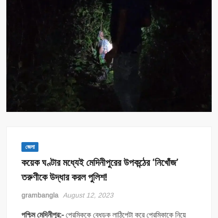
জেলা
কয়েক ঘণ্টার মধ্যেই মেদিনীপুরের উপকন্ঠের ‘নিখোঁজ’
তরুণীকে উদ্ধার করল পুলিশ!
grambangla
August 12, 2023
পশ্চিম মেদিনীপুর:-
প্রেমিককে বেধড়ক লাঠিপেটা করে প্রেমিকাকে নিয়ে