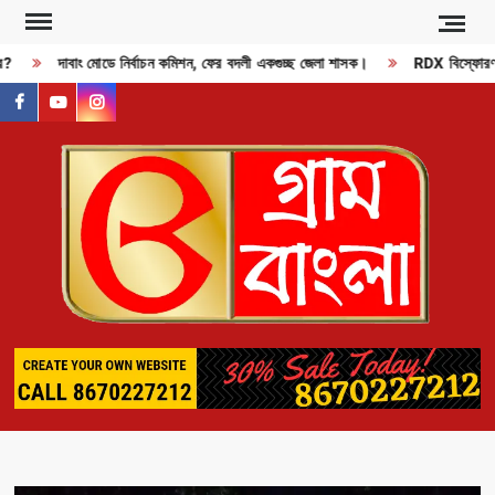
Skip
to
?
দাবাং মোডে নির্বাচন কমিশন, ফের বদলী একগুচ্ছ জেলা শাসক।
RDX বিস্ফোরণ? হ
content
facebook
youtube
instagram
GR
BAN