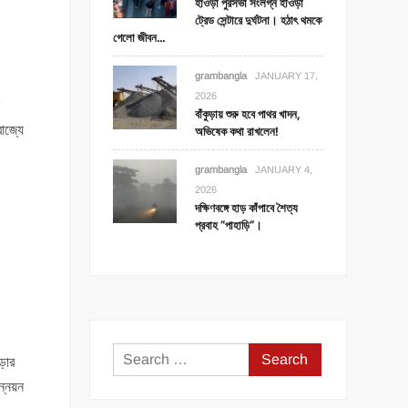
হাওড়া পুরসভা সংলগ্ন হাওড়া
ট্রেড সেন্টারে দুর্ঘটনা। হঠাৎ থমকে
গেলো জীবন…
grambangla
JANUARY 17,
2026
ল
বাঁকুড়ায় শুরু হবে পাথর খাদন,
াজ্যে
অভিষেক কথা রাখলেন!
grambangla
JANUARY 4,
2026
দক্ষিণবঙ্গে হাড় কাঁপাবে শৈত্য
প্রবাহ “পাহাড়ি”।
Search
়ার
for:
্নয়ন