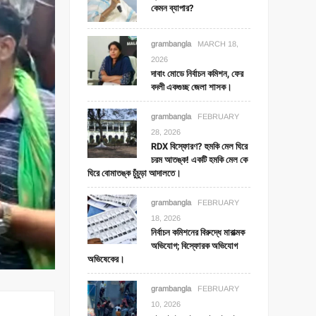
কেমন ব্যাপার?
grambangla
MARCH 18,
2026
দাবাং মোডে নির্বাচন কমিশন, ফের
বদলী একগুচ্ছ জেলা শাসক।
grambangla
FEBRUARY
28, 2026
RDX বিস্ফোরণ? হুমকি মেল ঘিরে
চরম আতঙ্ক! একটি হমকি মেল কে
ঘিরে বোমাতঙ্ক চুঁচুড়া আদালতে।
grambangla
FEBRUARY
18, 2026
নির্বাচন কমিশনের বিরুদ্ধে মারাত্মক
অভিযোগ; বিস্ফোরক অভিযোগ
অভিষেকের।
grambangla
FEBRUARY
10, 2026