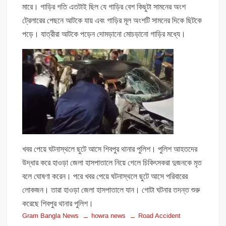
মারে। গাড়ির গতি এতটাই ছিল যে গাড়ির বেশ কিছুটা সামনের অংশ
ট্রেলারের পেছনে আটকে যায় এবং গাড়ির মূল অংশটি সামনের দিকে ছিটকে
পড়ে। যাত্রীরা আটকে পড়েন দোমড়ানো মোচড়ানো গাড়ির মধ্যে।
খবর পেয়ে ঘটনাস্থলে ছুটে আসে শিবপুর থানার পুলিশ। পুলিশ আহতদের
উদ্ধার করে হাওড়া জেলা হাসপাতালে নিয়ে গেলে চিকিৎসকরা দুজনকে মৃত
বলে ঘোষণা করেন। পরে খবর পেয়ে ঘটনাস্থলে ছুটে আসে পরিবারের
লোকজন। তারা হাওড়া জেলা হাসপাতালে যান। গোটা ঘটনার তদন্ত শুরু
করেছে শিবপুর থানার পুলিশ।
Gram Bangla News
howra news
Road Accident