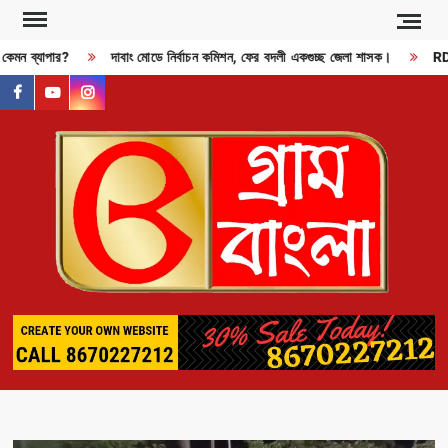
Skip
to
কেমন ব্যাপার?
দাবাং মোডে নির্বাচন কমিশন, ফের বদলী একগুচ্ছ জেলা শাসক।
RDX 
content
facebook
youtube
instagram
GR
BAN