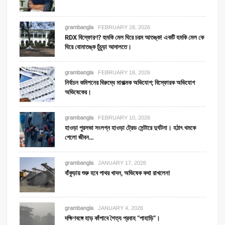
grambangla
FEBRUARY 28, 2026
RDX বিস্ফোরণ? হুমকি মেল ঘিরে চরম আতঙ্ক! একটি হমকি মেল কে
ঘিরে বোমাতঙ্ক চুঁচুড়া আদালতে।
grambangla
FEBRUARY 18, 2026
নির্বাচন কমিশনের বিরুদ্ধে মারাত্মক অভিযোগ; বিস্ফোরক অভিযোগ
অভিষেকের।
grambangla
FEBRUARY 10, 2026
হাওড়া পুরসভা সংলগ্ন হাওড়া ট্রেড সেন্টারে দুর্ঘটনা। হঠাৎ থমকে
গেলো জীবন…
grambangla
JANUARY 17, 2026
বাঁকুড়ায় শুরু হবে পাথর খাদন, অভিষেক কথা রাখলেন!
grambangla
JANUARY 4, 2026
দক্ষিণবঙ্গে হাড় কাঁপাবে শৈত্য প্রবাহ “পাহাড়ি”।