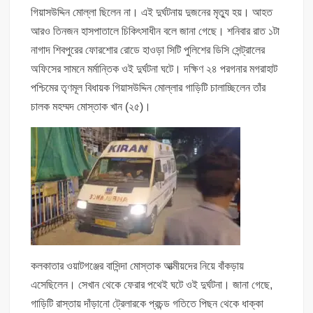
গিয়াসউদ্দিন মোল্লা ছিলেন না। এই দুর্ঘটনায় দুজনের মৃত্যু হয়। আহত
আরও তিনজন হাসপাতালে চিকিৎসাধীন বলে জানা গেছে। শনিবার রাত ১টা
নাগাদ শিবপুরের ফোরশোর রোডে হাওড়া সিটি পুলিশের ডিসি সেন্ট্রালের
অফিসের সামনে মর্মান্তিক ওই দুর্ঘটনা ঘটে। দক্ষিণ ২৪ পরগনার মগরাহাট
পশ্চিমের তৃণমূল বিধায়ক গিয়াসউদ্দিন মোল্লার গাড়িটি চালাচ্ছিলেন তাঁর
চালক মহম্মদ মোস্তাক খান (২৫)।
কলকাতার ওয়াটগঞ্জের বাসিন্দা মোস্তাক আত্মীয়দের নিয়ে বাঁকড়ায়
এসেছিলেন। সেখান থেকে ফেরার পথেই ঘটে ওই দুর্ঘটনা। জানা গেছে,
গাড়িটি রাস্তায় দাঁড়ানো ট্রেলারকে প্রচন্ড গতিতে পিছন থেকে ধাক্কা