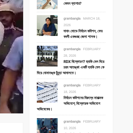
কেমন ব্যাপার?
grambangla
MARCH 18,
2026
দাবাং মোডে নির্বাচন কমিশন, ফের
বদলী একগুচ্ছ জেলা শাসক।
grambangla
FEBRUARY
28, 2026
RDX বিস্ফোরণ? হুমকি মেল ঘিরে
চরম আতঙ্ক! একটি হমকি মেল কে
ঘিরে বোমাতঙ্ক চুঁচুড়া আদালতে।
grambangla
FEBRUARY
18, 2026
নির্বাচন কমিশনের বিরুদ্ধে মারাত্মক
অভিযোগ; বিস্ফোরক অভিযোগ
অভিষেকের।
grambangla
FEBRUARY
10, 2026