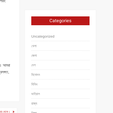
 পরই
Categories
Uncategorized
খেলা
জেলা
দেশ
ে। আমরা
রসঙ্গত,
বিনোদন
বিবিধ
ভাইরাল
রাজ্য
াওড়া থেকে।