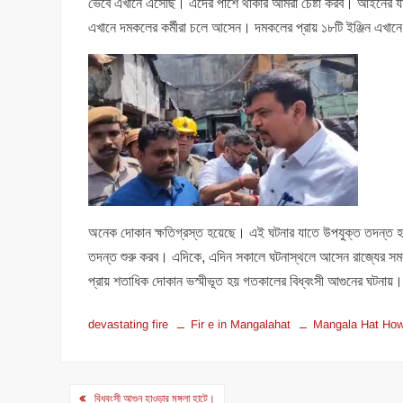
ভেবে এখানে এসেছি। এদের পাশে থাকার আমরা চেষ্টা করব। আইনের যা ব
এখানে দমকলের কর্মীরা চলে আসেন। দমকলের প্রায় ১৮টি ইঞ্জিন এখা
অনেক দোকান ক্ষতিগ্রস্ত হয়েছে। এই ঘটনার যাতে উপযুক্ত তদন্ত হ
তদন্ত শুরু করব। এদিকে, এদিন সকালে ঘটনাস্থলে আসেন রাজ্যের সমবায় ম
প্রায় শতাধিক দোকান ভস্মীভূত হয় গতকালের বিধ্বংসী আগুনের ঘটনায়
devastating fire
Fir e in Mangalahat
Mangala Hat Ho
Post
বিধ্বংসী আগুন হাওড়ার মঙ্গলা হাটে।