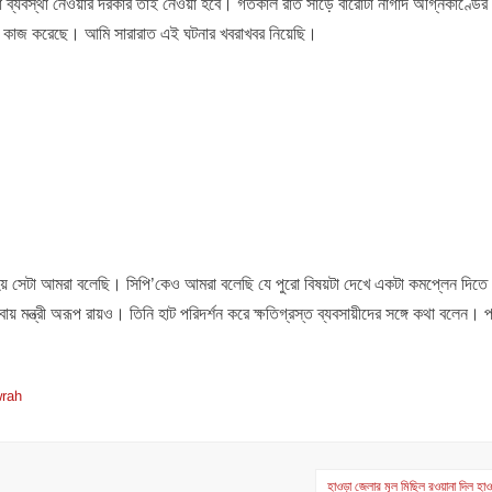
্যবস্থা নেওয়ার দরকার তাই নেওয়া হবে। গতকাল রাত সাড়ে বারোটা নাগাদ অগ্নিকাণ্ডের
নে কাজ করেছে। আমি সারারাত এই ঘটনার খবরাখবর নিয়েছি।
য় সেটা আমরা বলেছি। সিপি’কেও আমরা বলেছি যে পুরো বিষয়টা দেখে একটা কমপ্লেন দিত
ন্ত্রী অরূপ রায়ও। তিনি হাট পরিদর্শন করে ক্ষতিগ্রস্ত ব্যবসায়ীদের সঙ্গে কথা বলেন। প্
।
wrah
হাওড়া জেলার মূল মিছিল রওয়ানা দিল হ