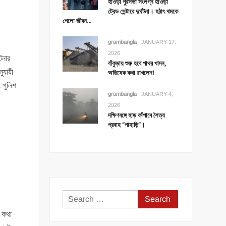
হাওড়া পুরসভা সংলগ্ন হাওড়া
ট্রেড সেন্টারে দুর্ঘটনা। হঠাৎ থমকে
গেলো জীবন…
grambangla
JANUARY 17,
2026
টনার
বাঁকুড়ায় শুরু হবে পাথর খাদন,
যায়ী
অভিষেক কথা রাখলেন!
 পুলিশ
grambangla
JANUARY 4,
2026
দক্ষিণবঙ্গে হাড় কাঁপাবে শৈত্য
প্রবাহ “পাহাড়ি”।
Search
for:
র কথা