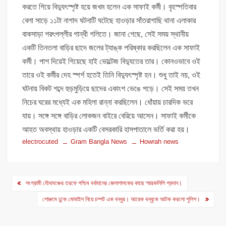
করতে গিয়ে বিদ্যুৎস্পৃষ্ট হয়ে জখম হলেন এক সাফাই কর্মী। বৃহস্পতিবার
বেলা সাড়ে ১১টা নাগাদ ঘটনাটি ঘটেছে হাওড়ার সাঁতরাগাছি থানা এলাকার
বাকসাড়া শরৎপল্লীর গান্ধী গলিতে। জানা গেছে, সেই সময় স্থানীয়
একটি তিনতলা বাড়ির ছাদে জলের ট্যাঙ্ক পরিষ্কার করছিলেন এক সাফাই
কর্মী। পাশ দিয়েই গিয়েছে হাই ভোল্টেজ বিদ্যুতের তার। কোনওভাবে ওই
তারে ওই কর্মীর দেহ স্পর্শ হতেই তিনি বিদ্যুৎস্পৃষ্ট হন। শুধু তাই নয়, ওই
ঘটনায় বিকট শব্দে হুড়মুড়িয়ে ছাদের একাংশ ভেঙে পড়ে। সেই সময় তখন
নিচের ঘরের মধ্যেই এক মহিলা রান্না করছিলেন। ধোঁয়ায় চারদিক ভরে
যায়। সঙ্গে সঙ্গে বাড়ির লোকজন বাইরে বেরিয়ে আসেন। সাফাই কর্মীকে
আহত অবস্থায় হাওড়ার একটি বেসরকারি হাসপাতালে ভর্তি করা হয়।
electrocuted
Gram Bangla News
Howrah news
Post
সংগ্রামী যৌথমঞ্চের তরফে পশ্চিম বর্ধমানের জেলাশাসকের কাছে স্মারকলিপি প্রদান।
navigation
শোরুমে ঢুকে মোবাইল নিয়ে চম্পট এক বন্ধুর। আরেক বন্ধুকে আটক করলো পুলিশ।