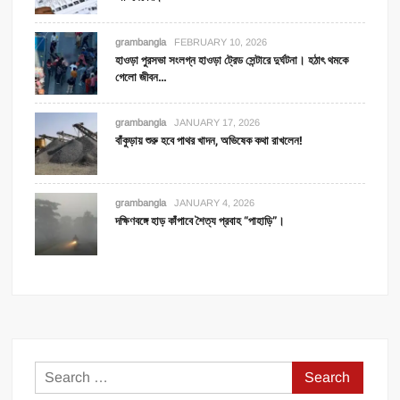
grambangla
FEBRUARY 10, 2026
হাওড়া পুরসভা সংলগ্ন হাওড়া ট্রেড সেন্টারে দুর্ঘটনা। হঠাৎ থমকে
গেলো জীবন…
grambangla
JANUARY 17, 2026
বাঁকুড়ায় শুরু হবে পাথর খাদন, অভিষেক কথা রাখলেন!
grambangla
JANUARY 4, 2026
দক্ষিণবঙ্গে হাড় কাঁপাবে শৈত্য প্রবাহ “পাহাড়ি”।
Search
for: