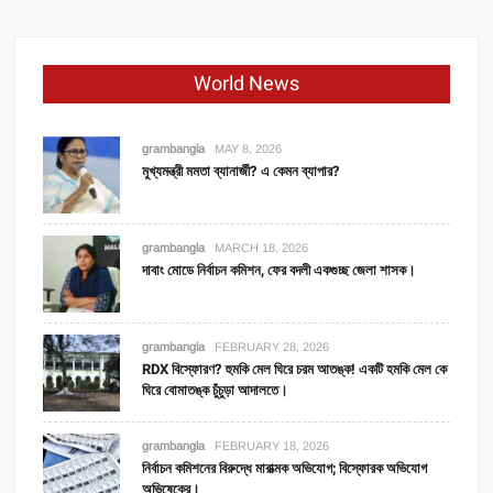
World News
grambangla
MAY 8, 2026
মুখ্যমন্ত্রী মমতা ব্যানার্জী? এ কেমন ব্যাপার?
grambangla
MARCH 18, 2026
দাবাং মোডে নির্বাচন কমিশন, ফের বদলী একগুচ্ছ জেলা শাসক।
grambangla
FEBRUARY 28, 2026
RDX বিস্ফোরণ? হুমকি মেল ঘিরে চরম আতঙ্ক! একটি হমকি মেল কে
ঘিরে বোমাতঙ্ক চুঁচুড়া আদালতে।
grambangla
FEBRUARY 18, 2026
নির্বাচন কমিশনের বিরুদ্ধে মারাত্মক অভিযোগ; বিস্ফোরক অভিযোগ
অভিষেকের।