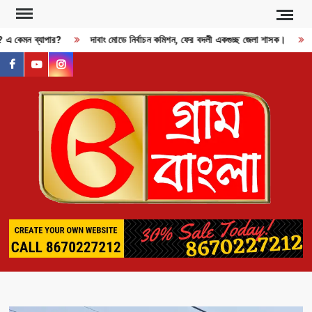
Skip
to
ী? এ কেমন ব্যাপার?
দাবাং মোডে নির্বাচন কমিশন, ফের বদলী একগুচ্ছ জেলা শাসক।
content
facebook
youtube
instagram
GR
BAN